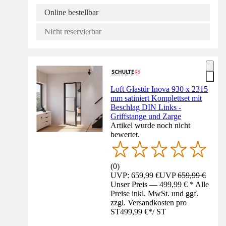
Online bestellbar
Nicht reservierbar
Loft Glastür Inova 930 x 2315
mm satiniert Komplettset mit
Beschlag DIN Links -
Griffstange und Zarge
Artikel wurde noch nicht
bewertet.
(
0
)
UVP: 659,99 €
UVP
659,99 €
Unser Preis — 499,99 € * Alle
Preise inkl. MwSt. und ggf.
zzgl. Versandkosten pro
ST
499,99 €
*
/
ST