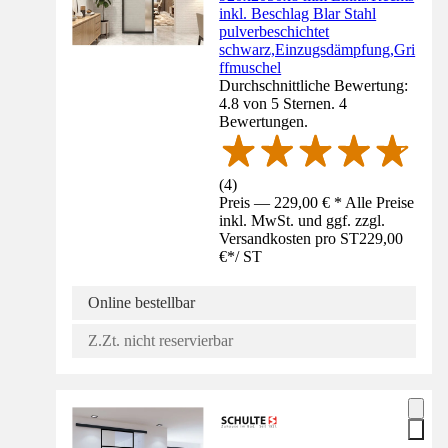
inkl. Beschlag Blar Stahl
pulverbeschichtet
schwarz,Einzugsdämpfung,Gri
ffmuschel
Durchschnittliche Bewertung:
4.8 von 5 Sternen. 4
Bewertungen.
(
4
)
Preis — 229,00 € * Alle Preise
inkl. MwSt. und ggf. zzgl.
Versandkosten pro ST
229,00
€
*
/
ST
Online bestellbar
Z.Zt. nicht reservierbar