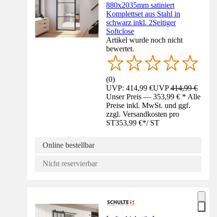
880x2035mm satiniert
Komplettset aus Stahl in
schwarz inkl. 2Seitiger
Softclose
Artikel wurde noch nicht
bewertet.
(
0
)
UVP: 414,99 €
UVP
414,99 €
Unser Preis — 353,99 € * Alle
Preise inkl. MwSt. und ggf.
zzgl. Versandkosten pro
ST
353,99 €
*
/
ST
Online bestellbar
Nicht reservierbar