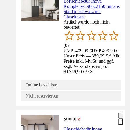
Loftschiebetür Inova
Komplettset 900x2150mm aus
Stahl in schwarz mit
Glaseinsatz
Artikel wurde noch nicht
bewertet.
(
0
)
UVP: 409,99 €
UVP
409,99 €
Unser Preis — 359,99 € * Alle
Preise inkl. MwSt. und ggf.
zzgl. Versandkosten pro
ST
359,99 €
*
/
ST
Online bestellbar
Nicht reservierbar
Glasschiebetür Inova