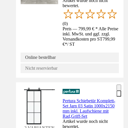
Artikel wurde noch nicht
bewertet.
(
0
)
Preis — 799,99 € * Alle Preise
inkl. MwSt. und ggf. zzgl.
Versandkosten pro ST
799,99
€
*
/
ST
Online bestellbar
Nicht reservierbar
Pertura Schiebetür Komplett-
Set Jarn 03 Satin 1000x2150
mm inkl. Laufschiene mit
Rad,Griff-Set
Artikel wurde noch nicht
bewertet.
2 VARIANTEN