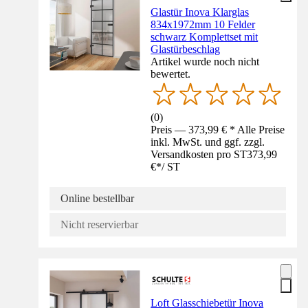
Glastür Inova Klarglas
834x1972mm 10 Felder
schwarz Komplettset mit
Glastürbeschlag
Artikel wurde noch nicht
bewertet.
(
0
)
Preis — 373,99 € * Alle Preise
inkl. MwSt. und ggf. zzgl.
Versandkosten pro ST
373,99
€
*
/
ST
Online bestellbar
Nicht reservierbar
Loft Glasschiebetür Inova