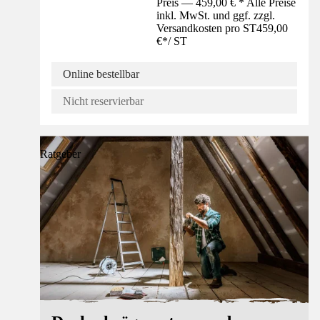
Preis — 459,00 € * Alle Preise
inkl. MwSt. und ggf. zzgl.
Versandkosten pro ST
459,00
€
*
/
ST
Online bestellbar
Nicht reservierbar
Ratgeber