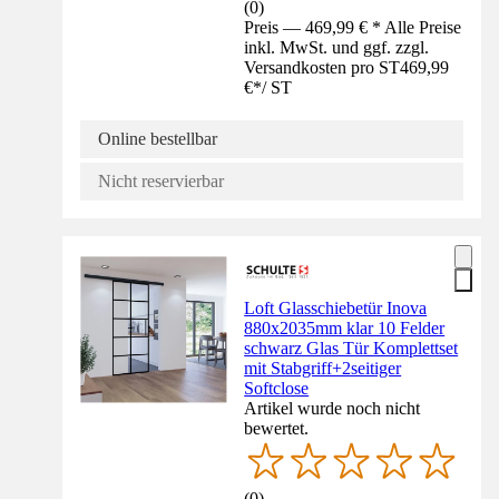
(
0
)
Preis — 469,99 € * Alle Preise
inkl. MwSt. und ggf. zzgl.
Versandkosten pro ST
469,99
€
*
/
ST
Online bestellbar
Nicht reservierbar
Loft Glasschiebetür Inova
880x2035mm klar 10 Felder
schwarz Glas Tür Komplettset
mit Stabgriff+2seitiger
Softclose
Artikel wurde noch nicht
bewertet.
(
0
)