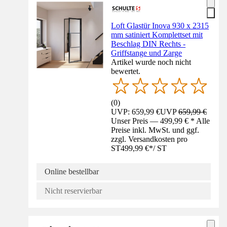
Loft Glastür Inova 930 x 2315
mm satiniert Komplettset mit
Beschlag DIN Rechts -
Griffstange und Zarge
Artikel wurde noch nicht
bewertet.
(
0
)
UVP: 659,99 €
UVP
659,99 €
Unser Preis — 499,99 € * Alle
Preise inkl. MwSt. und ggf.
zzgl. Versandkosten pro
ST
499,99 €
*
/
ST
Online bestellbar
Nicht reservierbar