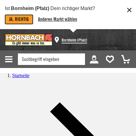
Ist
Bornheim (Pfalz)
Dein richtiger Markt?
JA, RICHTIG
Anderen Markt wählen
Bornheim (Pfalz)
Startseite