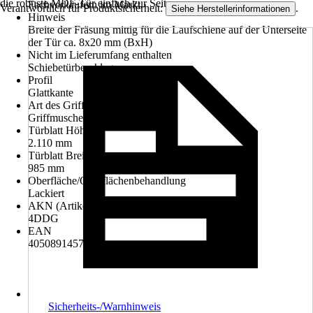
die robuste MDF-Tür einfach zur Seite.
Fachverkäufern im Markt.
Verantwortlich für Produktsicherheit:
.
Siehe Herstellerinformationen
Hinweis
Breite der Fräsung mittig für die Laufschiene auf der Unterseite
der Tür ca. 8x20 mm (BxH)
Nicht im Lieferumfang enthalten
Schiebetürbeschlag
Profil
Glattkante
Art des Griffs
Griffmuschel
Türblatt Höhe
2.110 mm
Türblatt Breite
985 mm
Oberfläche/Oberflächenbehandlung
Lackiert
AKN (Artikelkurznummer)
4DDG
EAN
4050891457670
Sicherheits-/Warnhinweis