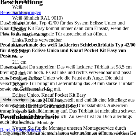
Beschreibung
Grundfarbe
Weiß
Bereich überspringen
Farbton
Weiß (ähnlich RAL 9010)
Das Schiebetürblatt Typ 42/00 für das System Eclisse Unico und
Motiv
Knauf Pocket Kit Easy kommt immer dann zum Einsatz, wenn der
Design
Platz fehlt, um eine normale Tür ausreichend zu öffnen.
Anschlagrichtung
Links/Rechts verwendbar
Produktmerkmale des weiß lackierten Schiebetürblatts Typ 42/00
Breite
für das System Eclisse Unico und Knauf Pocket Kit Easy von
98,5 cm
Pertura
Höhe
211 cm
Darum solltest Du zugreifen: Das weiß lackierte Türblatt ist 98,5 cm
Stärke
breit und 211 cm hoch. Es ist links und rechts verwendbar und passt
39 mm
zum Beschlag Eclisse Unico wie die Faust aufs Auge. Die nicht
Türgewicht ca.
verschließbare Tür bringt im Lieferumfang das 39 mm starke Türblatt
31 kg
sowie ein Griffmuschel-Set mit.
Passend zu Beschlag
Eclisse Unico, Knauf Pocket Kit Easy
Die Schiebetür ist aus MDF hergestellt und enthält eine Mittellage aus
Mehr anzeigen
Im Lieferumfang enthalten
Röhrenspan. Die Mittellage bietet hohe Druckstabilität. Außerdem
Schiebetürblatt, Griffmuschel-Set
trumpft sie als Schalldämmung auf. Das Türblatt ist nicht allzu schwer.
Eigenschaft
Produktsicherheit
Es allein zu montieren, ist möglich. Zu zweit tust Du Dich allerdings
Unverschließbar
auch hier leichter.
Hinweis zur Montage
Nutzen Sie für die Montage unseren Montageservice durch
Bereich überspringen
Festgenagelt: Anstatt sie nach innen oder außen zu öffnen, schiebst Du
einen Fachmann. Informieren Sie sich unverbindlich bei unseren