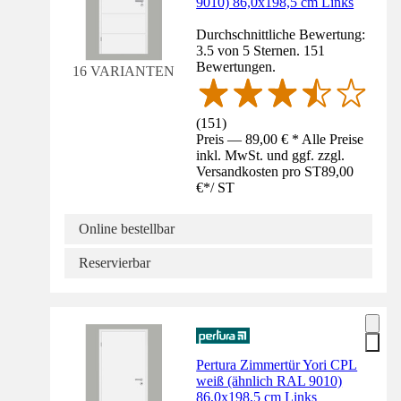
9010) 86,0x198,5 cm Links
Durchschnittliche Bewertung:
3.5 von 5 Sternen. 151
Bewertungen.
16 VARIANTEN
(
151
)
Preis — 89,00 € * Alle Preise
inkl. MwSt. und ggf. zzgl.
Versandkosten pro ST
89,00
€
*
/
ST
Online bestellbar
Reservierbar
Pertura Zimmertür Yori CPL
weiß (ähnlich RAL 9010)
86,0x198,5 cm Links