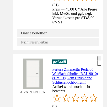
(
31
)
Preis — 45,00 € * Alle Preise
inkl. MwSt. und ggf. zzgl.
Versandkosten pro ST
45,00
€
*
/
ST
Online bestellbar
Nicht reservierbar
Pertura Zimmertür Perla 05
Weißlack (ähnlich RAL 9010)
86 x 198,5 cm Links ohne
Schlüssellochbohrung
Artikel wurde noch nicht
bewertet.
4 VARIANTEN
(
0
)