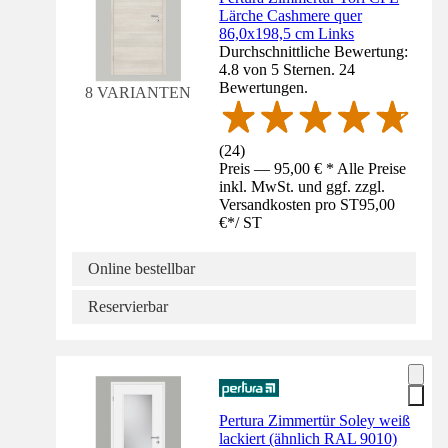
Lärche Cashmere quer
86,0x198,5 cm Links
Durchschnittliche Bewertung:
4.8 von 5 Sternen. 24
Bewertungen.
8 VARIANTEN
(
24
)
Preis — 95,00 € * Alle Preise
inkl. MwSt. und ggf. zzgl.
Versandkosten pro ST
95,00
€
*
/
ST
Online bestellbar
Reservierbar
Pertura Zimmertür Soley weiß
lackiert (ähnlich RAL 9010)