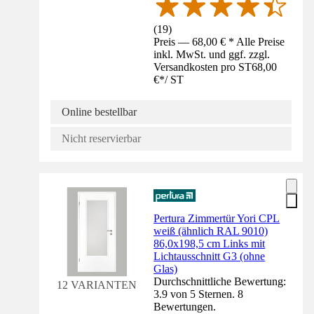
(
19
)
Preis — 68,00 € * Alle Preise
inkl. MwSt. und ggf. zzgl.
Versandkosten pro ST
68,00
€
*
/
ST
Online bestellbar
Nicht reservierbar
Pertura Zimmertür Yori CPL
weiß (ähnlich RAL 9010)
86,0x198,5 cm Links mit
Lichtausschnitt G3 (ohne
Glas)
Durchschnittliche Bewertung:
12 VARIANTEN
3.9 von 5 Sternen. 8
Bewertungen.