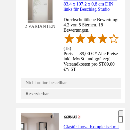
83,4 x 197,2 x 0,8 cm DIN
links für Beschlag Studio
Durchschnittliche Bewertung:
4.2 von 5 Sternen. 18
2 VARIANTEN
Bewertungen.
(
18
)
Preis — 89,00 € * Alle Preise
inkl. MwSt. und ggf. zzgl.
Versandkosten pro ST
89,00
€
*
/
ST
Nicht online bestellbar
Reservierbar
Glastür Inova Komplettset mit