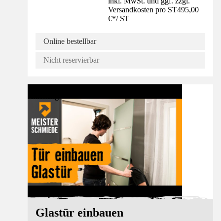
inkl. MwSt. und ggf. zzgl.
Versandkosten pro ST
495,00
€
*
/
ST
Online bestellbar
Nicht reservierbar
Anleitung
Glastür einbauen