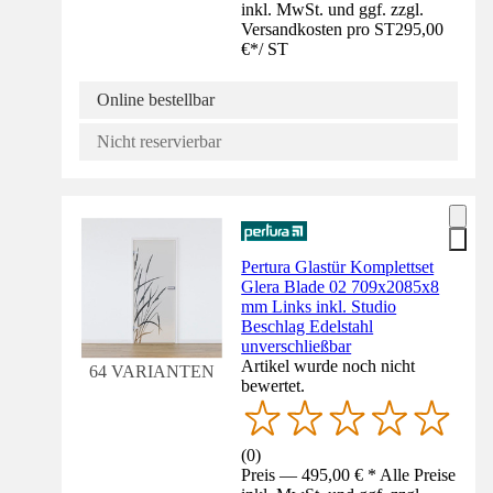
inkl. MwSt. und ggf. zzgl.
Versandkosten pro ST
295,00
€
*
/
ST
Online bestellbar
Nicht reservierbar
Pertura Glastür Komplettset
Glera Blade 02 709x2085x8
mm Links inkl. Studio
Beschlag Edelstahl
unverschließbar
Artikel wurde noch nicht
64 VARIANTEN
bewertet.
(
0
)
Preis — 495,00 € * Alle Preise