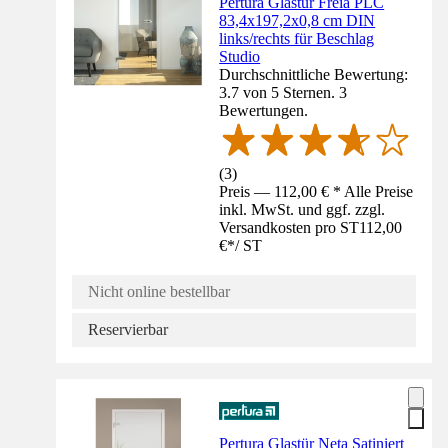
Pertura Glastür Freia PLC
83,4x197,2x0,8 cm DIN
links/rechts für Beschlag
Studio
Durchschnittliche Bewertung:
3.7 von 5 Sternen. 3
Bewertungen.
(
3
)
Preis — 112,00 € * Alle Preise
inkl. MwSt. und ggf. zzgl.
Versandkosten pro ST
112,00
€
*
/
ST
Nicht online bestellbar
Reservierbar
Pertura Glastür Neta Satiniert