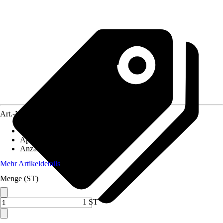
Art.-Nr.
12575155
Variante
:
Flachkollektor
Aperturfläche
:
2,35 m²
Anzahl Harfenrohre
:
0
Mehr Artikeldetails
Menge (ST)
1 ST