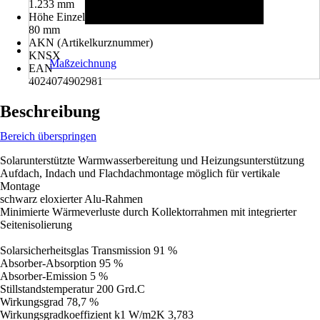
1.233 mm
Höhe Einzelkollektor
80 mm
AKN (Artikelkurznummer)
KNSX
Maßzeichnung
EAN
4024074902981
Beschreibung
Bereich überspringen
Solarunterstützte Warmwasserbereitung und Heizungsunterstützung
Aufdach, Indach und Flachdachmontage möglich für vertikale
Montage
schwarz eloxierter Alu-Rahmen
Minimierte Wärmeverluste durch Kollektorrahmen mit integrierter
Seitenisolierung
Solarsicherheitsglas Transmission 91 %
Absorber-Absorption 95 %
Absorber-Emission 5 %
Stillstandstemperatur 200 Grd.C
Wirkungsgrad 78,7 %
Wirkungsgradkoeffizient k1 W/m2K 3,783