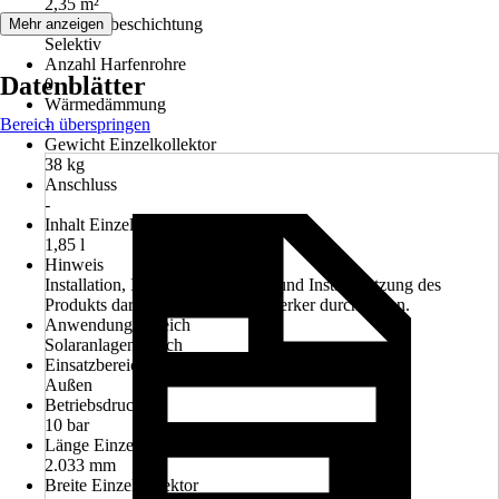
2,35 m²
Absorberbeschichtung
Mehr anzeigen
Selektiv
Anzahl Harfenrohre
Datenblätter
0
Wärmedämmung
Bereich überspringen
-
Gewicht Einzelkollektor
38 kg
Anschluss
-
Inhalt Einzelkollektor
1,85 l
Hinweis
Installation, Inspektion, Wartung und Instandsetzung des
Produkts darf nur ein Fachhandwerker durchführen.
Anwendungsbereich
Solaranlagen, Dach
Einsatzbereich
Außen
Betriebsdruck
10 bar
Länge Einzelkollektor
2.033 mm
Breite Einzelkollektor