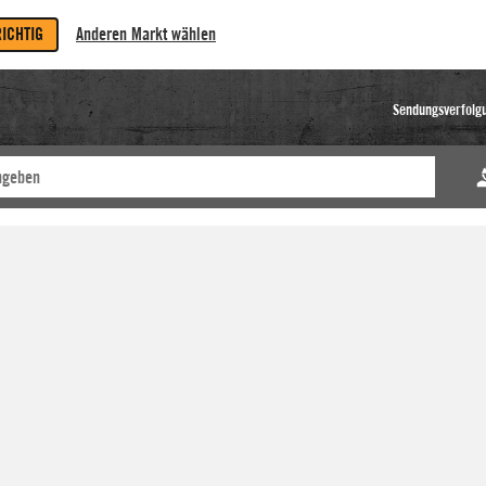
RICHTIG
Anderen Markt wählen
Sendungsverfolg