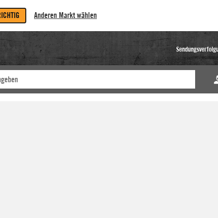
RICHTIG
Anderen Markt wählen
Sendungsverfolg