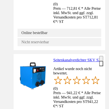
(
0
)
Preis — 712,81 € * Alle Preise
inkl. MwSt. und ggf. zzgl.
Versandkosten pro ST
712,81
€
*
/
ST
Online bestellbar
Nicht reservierbar
Seitenkanalverdichter SKV S2
Artikel wurde noch nicht
bewertet.
(
0
)
Preis — 941,22 € * Alle Preise
inkl. MwSt. und ggf. zzgl.
Versandkosten pro ST
941,22
€
*
/
ST