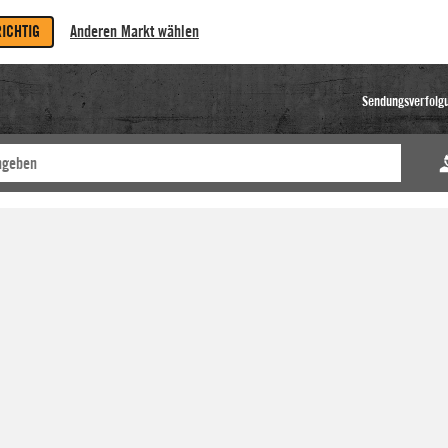
RICHTIG
Anderen Markt wählen
Sendungsverfolg