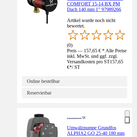
COMFORT 15-14 BX PM
Dach 140 mm 1" 97989266
Artikel wurde noch nicht
bewertet.
(
0
)
Preis — 157,65 € * Alle Preise
inkl. MwSt. und ggf. zzgl.
Versandkosten pro ST
157,65
€
*
/
ST
Online bestellbar
Reservierbar
Umwälzpumpe Grundfos
ALPHA2 GO 25-40 180 mm