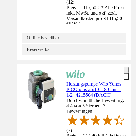
(
12
)
Preis — 115,50 € * Alle Preise
inkl. MwSt. und ggf. zzgl.
Versandkosten pro ST
115,50
€
*
/
ST
Online bestellbar
Reservierbar
Heizungspumpe Wilo Yonos
PICO plus 25/1-6 180 mm 1
1/2" 4215504 (DACH)
Durchschnittliche Bewertung:
4.4 von 5 Sternen. 7
Bewertungen.
(
7
)
Preis — 214,40 € * Alle Preise