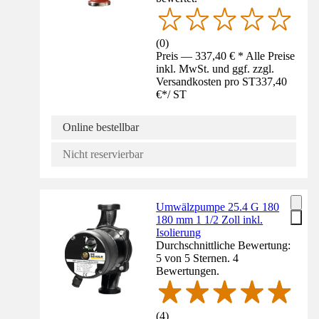
(
0
)
Preis — 337,40 € * Alle Preise
inkl. MwSt. und ggf. zzgl.
Versandkosten pro ST
337,40
€
*
/
ST
Online bestellbar
Nicht reservierbar
Umwälzpumpe 25.4 G 180
180 mm 1 1/2 Zoll inkl.
Isolierung
Durchschnittliche Bewertung:
5 von 5 Sternen. 4
Bewertungen.
(
4
)