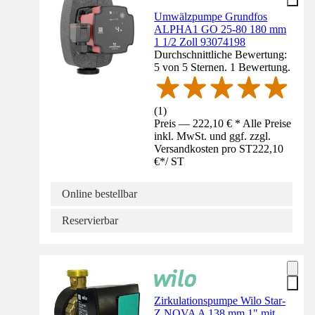
Umwälzpumpe Grundfos
ALPHA1 GO 25-80 180 mm
1 1/2 Zoll 93074198
Durchschnittliche Bewertung:
5 von 5 Sternen. 1 Bewertung.
(
1
)
Preis — 222,10 € * Alle Preise
inkl. MwSt. und ggf. zzgl.
Versandkosten pro ST
222,10
€
*
/
ST
Online bestellbar
Reservierbar
Zirkulationspumpe Wilo Star-
Z NOVA A 138 mm 1" mit