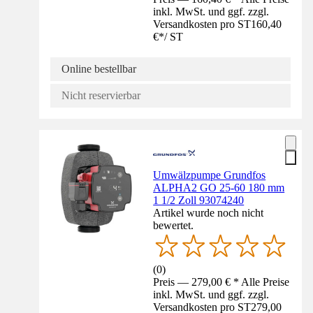
inkl. MwSt. und ggf. zzgl.
Versandkosten pro ST
160,40
€
*
/
ST
Online bestellbar
Nicht reservierbar
Umwälzpumpe Grundfos
ALPHA2 GO 25-60 180 mm
1 1/2 Zoll 93074240
Artikel wurde noch nicht
bewertet.
(
0
)
Preis — 279,00 € * Alle Preise
inkl. MwSt. und ggf. zzgl.
Versandkosten pro ST
279,00