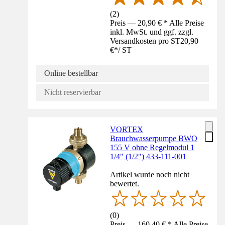
(
2
)
Preis — 20,90 € * Alle Preise
inkl. MwSt. und ggf. zzgl.
Versandkosten pro ST
20,90
€
*
/
ST
Online bestellbar
Nicht reservierbar
VORTEX
Brauchwasserpumpe BWO
155 V ohne Regelmodul 1
1/4" (1/2") 433-111-001
Artikel wurde noch nicht
bewertet.
(
0
)
Preis — 160,40 € * Alle Preise