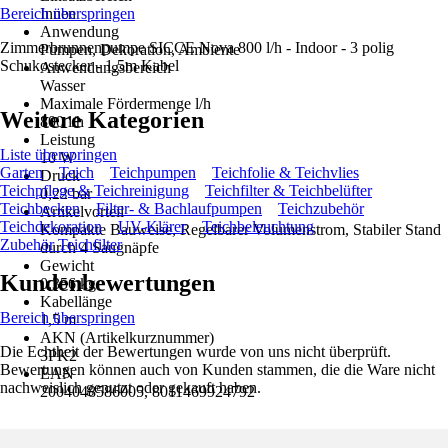
Bereich überspringen
Innen
Anwendung
Zimmerbrunnenpumpe SICCE Nova 800 l/h - Indoor - 3 polig
Pumpen, Dekoration, Ambiente
Schukostecker - 1,5m Kabel
Anwendungsbereich
Wasser
Maximale Fördermenge l/h
Weitere Kategorien
800 l/h
Leistung
Liste überspringen
10 W
Garten
Teich
Teichpumpen
Teichfolie & Teichvlies
Druck
Teichpflege & Teichreinigung
Teichfilter & Teichbelüfter
0,22 bar
Teichbecken
Filter- & Bachlaufpumpen
Teichzubehör
Artikelvorteil
Teichdekoration
UV-Klärer
Teichbeleuchtung
Kompakte Bauweise, Regelbarer Volumenstrom, Stabiler Stand
Zubehör Teichfilter
durch 4 Saugnäpfe
Gewicht
Kundenbewertungen
0,356 kg
Kabellänge
Bereich überspringen
1,5 m
AKN (Artikelkurznummer)
Die Echtheit der Bewertungen wurde von uns nicht überprüft.
3PK2
Bewertungen können auch von Kunden stammen, die die Ware nicht
EAN
nachweislich genutzt oder gekauft haben.
2004048586005, 8011469924792