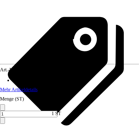
Art.-Nr.
4048586
Maximale Förderhöhe
:
1,6 m
Mehr Artikeldetails
Menge (ST)
1 ST