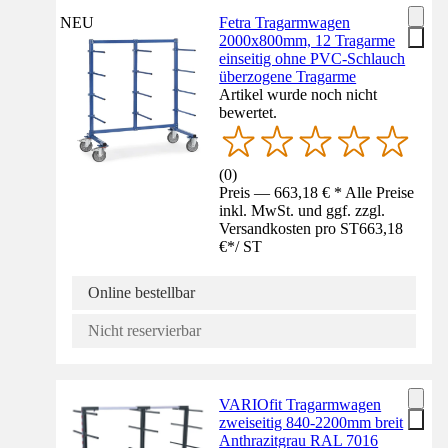
NEU
Fetra Tragarmwagen
2000x800mm, 12 Tragarme
einseitig ohne PVC-Schlauch
überzogene Tragarme
Artikel wurde noch nicht
bewertet.
(
0
)
Preis — 663,18 € * Alle Preise
inkl. MwSt. und ggf. zzgl.
Versandkosten pro ST
663,18
€
*
/
ST
Online bestellbar
Nicht reservierbar
VARIOfit Tragarmwagen
zweiseitig 840-2200mm breit
Anthrazitgrau RAL 7016