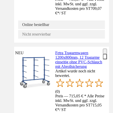
inkl. MwSt. und ggf. zzgl.
Versandkosten pro ST
709,07
€
*
/
ST
Online bestellbar
Nicht reservierbar
NEU
Fetra Tragarmwagen
1200x800mm, 12 Tragarme
einseitig ohne PVC-Schlauch
mit Abrollsicherung
Artikel wurde noch nicht
bewertet.
(
0
)
Preis — 715,05 € * Alle Preise
inkl. MwSt. und ggf. zzgl.
Versandkosten pro ST
715,05
€
*
/
ST