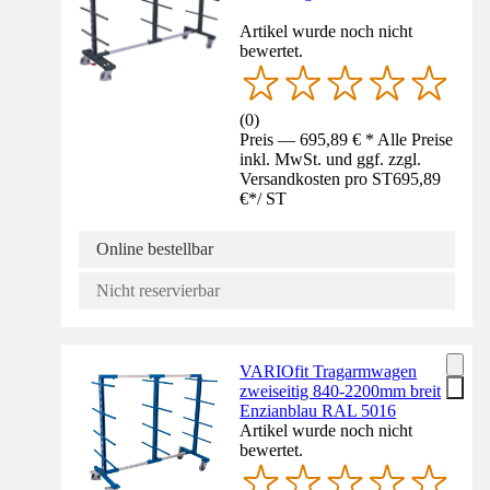
Artikel wurde noch nicht
bewertet.
(
0
)
Preis — 695,89 € * Alle Preise
inkl. MwSt. und ggf. zzgl.
Versandkosten pro ST
695,89
€
*
/
ST
Online bestellbar
Nicht reservierbar
VARIOfit Tragarmwagen
zweiseitig 840-2200mm breit
Enzianblau RAL 5016
Artikel wurde noch nicht
bewertet.