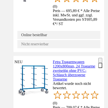
(
0
)
Preis — 695,89 € * Alle Preise
inkl. MwSt. und ggf. zzgl.
Versandkosten pro ST
695,89
€
*
/
ST
Online bestellbar
Nicht reservierbar
NEU
Fetra Tragarmwagen
1200x800mm, 24 Tragarme
zweiseitig ohne PVC-
Schlauch überzogene
Tragarme
Artikel wurde noch nicht
bewertet.
(
0
)
Preis — 709,07 € * Alle Preise