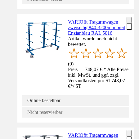
VARIOfit Tragarmwagen
zweiseitig 840-3200mm breit
Enzianblau RAL 5016
Artikel wurde noch nicht
bewertet.
(
0
)
Preis — 748,07 € * Alle Preise
inkl. MwSt. und ggf. zzgl.
Versandkosten pro ST
748,07
€
*
/
ST
Online bestellbar
Nicht reservierbar
VARIOfit Tragarmwagen