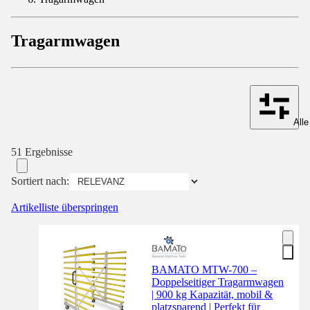
Tragarmwagen
Alle
51 Ergebnisse
Sortiert nach:
Artikelliste überspringen
BAMATO MTW-700 –
Doppelseitiger Tragarmwagen
| 900 kg Kapazität, mobil &
platzsparend | Perfekt für