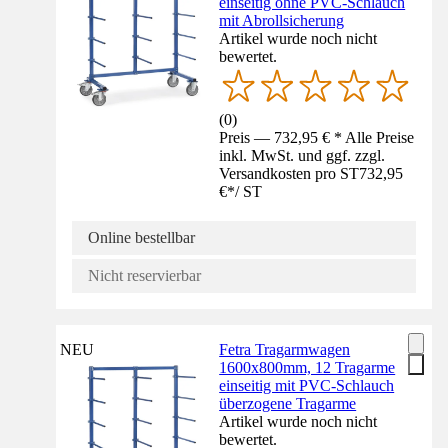
einseitig ohne PVC-Schlauch
mit Abrollsicherung
Artikel wurde noch nicht
bewertet.
(
0
)
Preis — 732,95 € * Alle Preise
inkl. MwSt. und ggf. zzgl.
Versandkosten pro ST
732,95
€
*
/
ST
Online bestellbar
Nicht reservierbar
NEU
Fetra Tragarmwagen
1600x800mm, 12 Tragarme
einseitig mit PVC-Schlauch
überzogene Tragarme
Artikel wurde noch nicht
bewertet.