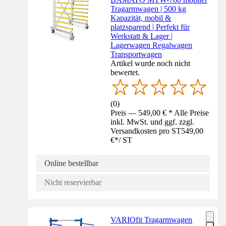
Tragarmwagen | 500 kg
Kapazität, mobil &
platzsparend | Perfekt für
Werkstatt & Lager |
Lagerwagen Regalwagen
Transportwagen
Artikel wurde noch nicht
bewertet.
(
0
)
Preis — 549,00 € * Alle Preise
inkl. MwSt. und ggf. zzgl.
Versandkosten pro ST
549,00
€
*
/
ST
Online bestellbar
Nicht reservierbar
VARIOfit Tragarmwagen