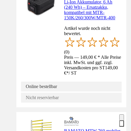
Li-Ion Akkumulator, 6 Ah
(240 Wh) – Ersatzakku,
kompatibel mit MTR-
150K/260/300W/MTR-400
Artikel wurde noch nicht
bewertet.
(
0
)
Preis — 149,00 € * Alle Preise
inkl. MwSt. und ggf. zzgl.
Versandkosten pro ST
149,00
€
*
/
ST
Online bestellbar
Nicht reservierbar
BAMATO MTW-760 mobiler