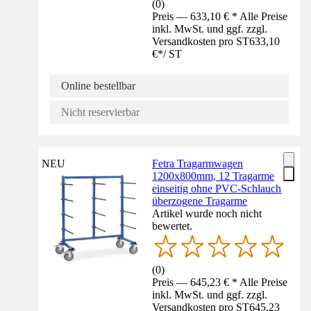
(
0
)
Preis — 633,10 € * Alle Preise
inkl. MwSt. und ggf. zzgl.
Versandkosten pro ST
633,10
€
*
/
ST
Online bestellbar
Nicht reservierbar
NEU
Fetra Tragarmwagen
1200x800mm, 12 Tragarme
einseitig ohne PVC-Schlauch
überzogene Tragarme
Artikel wurde noch nicht
bewertet.
(
0
)
Preis — 645,23 € * Alle Preise
inkl. MwSt. und ggf. zzgl.
Versandkosten pro ST
645,23