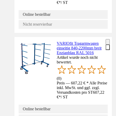
€
*
/
ST
Online bestellbar
Nicht reservierbar
VARIOfit Tragarmwagen
einseitig 840-2200mm breit
Enzianblau RAL 5016
Artikel wurde noch nicht
bewertet.
(
0
)
Preis — 607,22 € * Alle Preise
inkl. MwSt. und ggf. zzgl.
Versandkosten pro ST
607,22
€
*
/
ST
Online bestellbar