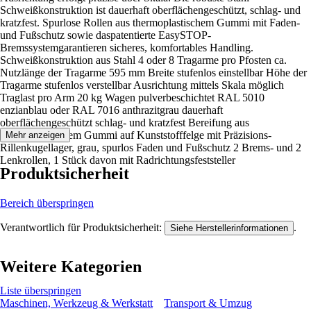
Schweißkonstruktion ist dauerhaft oberflächengeschützt, schlag- und
kratzfest. Spurlose Rollen aus thermoplastischem Gummi mit Faden-
und Fußschutz sowie daspatentierte EasySTOP-
Bremssystemgarantieren sicheres, komfortables Handling.
Schweißkonstruktion aus Stahl 4 oder 8 Tragarme pro Pfosten ca.
Nutzlänge der Tragarme 595 mm Breite stufenlos einstellbar Höhe der
Tragarme stufenlos verstellbar Ausrichtung mittels Skala möglich
Traglast pro Arm 20 kg Wagen pulverbeschichtet RAL 5010
enzianblau oder RAL 7016 anthrazitgrau dauerhaft
oberflächengeschützt schlag- und kratzfest Bereifung aus
thermoplastischem Gummi auf Kunststofffelge mit Präzisions-
Mehr anzeigen
Rillenkugellager, grau, spurlos Faden und Fußschutz 2 Brems- und 2
Lenkrollen, 1 Stück davon mit Radrichtungsfeststeller
Produktsicherheit
Bereich überspringen
Verantwortlich für Produktsicherheit:
.
Siehe Herstellerinformationen
Weitere Kategorien
Liste überspringen
Maschinen, Werkzeug & Werkstatt
Transport & Umzug