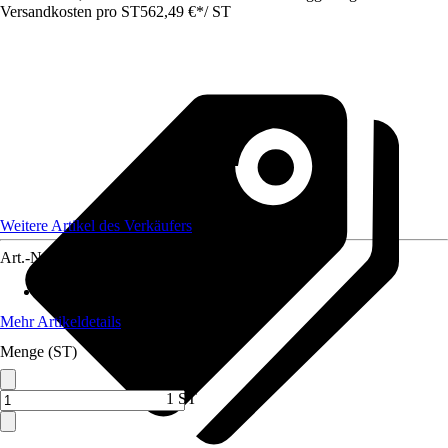
Versandkosten pro ST
562,49 €
*
/
ST
Weitere Artikel des Verkäufers
Art.-Nr.
12735944
Max. Belastbarkeit
:
400 kg
Mehr Artikeldetails
Menge (ST)
1 ST