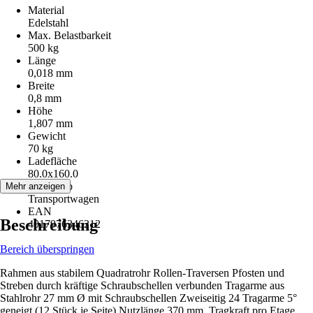
Material
Edelstahl
Max. Belastbarkeit
500 kg
Länge
0,018 mm
Breite
0,8 mm
Höhe
1,807 mm
Gewicht
70 kg
Ladefläche
80.0x160.0
Artikeltyp
Mehr anzeigen
Transportwagen
EAN
Beschreibung
4017976346212
Bereich überspringen
Rahmen aus stabilem Quadratrohr Rollen-Traversen Pfosten und
Streben durch kräftige Schraubschellen verbunden Tragarme aus
Stahlrohr 27 mm Ø mit Schraubschellen Zweiseitig 24 Tragarme 5°
geneigt (12 Stück je Seite) Nutzlänge 370 mm, Tragkraft pro Etage