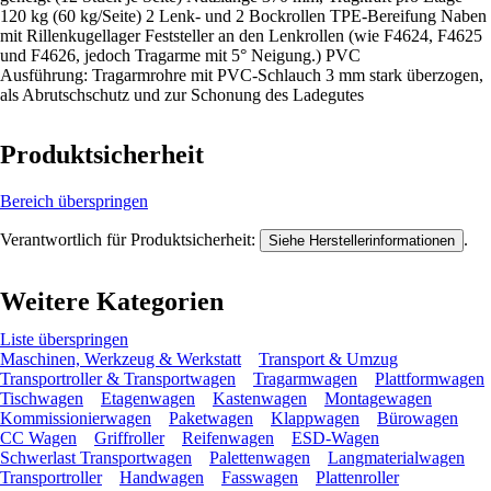
120 kg (60 kg/Seite) 2 Lenk- und 2 Bockrollen TPE-Bereifung Naben
mit Rillenkugellager Feststeller an den Lenkrollen (wie F4624, F4625
und F4626, jedoch Tragarme mit 5° Neigung.) PVC
Ausführung: Tragarmrohre mit PVC-Schlauch 3 mm stark überzogen,
als Abrutschschutz und zur Schonung des Ladegutes
Produktsicherheit
Bereich überspringen
Verantwortlich für Produktsicherheit:
.
Siehe Herstellerinformationen
Weitere Kategorien
Liste überspringen
Maschinen, Werkzeug & Werkstatt
Transport & Umzug
Transportroller & Transportwagen
Tragarmwagen
Plattformwagen
Tischwagen
Etagenwagen
Kastenwagen
Montagewagen
Kommissionierwagen
Paketwagen
Klappwagen
Bürowagen
CC Wagen
Griffroller
Reifenwagen
ESD-Wagen
Schwerlast Transportwagen
Palettenwagen
Langmaterialwagen
Transportroller
Handwagen
Fasswagen
Plattenroller