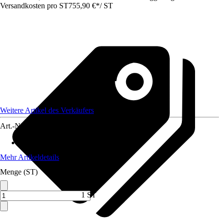
Versandkosten pro ST
755,90 €
*
/
ST
Weitere Artikel des Verkäufers
Art.-Nr.
12809480
Max. Belastbarkeit
:
500 kg
Mehr Artikeldetails
Menge (ST)
1 ST