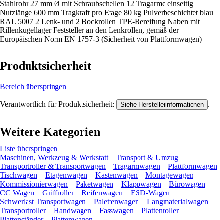
Stahlrohr 27 mm Ø mit Schraubschellen 12 Tragarme einseitig
Nutzlänge 600 mm Tragkraft pro Etage 80 kg Pulverbeschichtet blau
RAL 5007 2 Lenk- und 2 Bockrollen TPE-Bereifung Naben mit
Rillenkugellager Feststeller an den Lenkrollen, gemäß der
Europäischen Norm EN 1757-3 (Sicherheit von Plattformwagen)
Produktsicherheit
Bereich überspringen
Verantwortlich für Produktsicherheit:
.
Siehe Herstellerinformationen
Weitere Kategorien
Liste überspringen
Maschinen, Werkzeug & Werkstatt
Transport & Umzug
Transportroller & Transportwagen
Tragarmwagen
Plattformwagen
Tischwagen
Etagenwagen
Kastenwagen
Montagewagen
Kommissionierwagen
Paketwagen
Klappwagen
Bürowagen
CC Wagen
Griffroller
Reifenwagen
ESD-Wagen
Schwerlast Transportwagen
Palettenwagen
Langmaterialwagen
Transportroller
Handwagen
Fasswagen
Plattenroller
Plattenständer
Plattenwagen