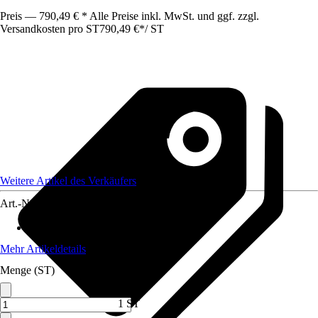
Preis — 790,49 € * Alle Preise inkl. MwSt. und ggf. zzgl.
Versandkosten pro ST
790,49 €
*
/
ST
Weitere Artikel des Verkäufers
Art.-Nr.
12807002
Max. Belastbarkeit
:
500 kg
Mehr Artikeldetails
Menge (ST)
1 ST