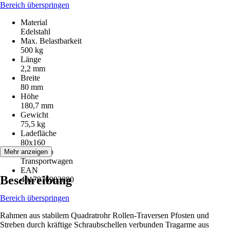
Bereich überspringen
Material
Edelstahl
Max. Belastbarkeit
500 kg
Länge
2,2 mm
Breite
80 mm
Höhe
180,7 mm
Gewicht
75,5 kg
Ladefläche
80x160
Artikeltyp
Mehr anzeigen
Transportwagen
EAN
Beschreibung
4017976983080
Bereich überspringen
Rahmen aus stabilem Quadratrohr Rollen-Traversen Pfosten und
Streben durch kräftige Schraubschellen verbunden Tragarme aus