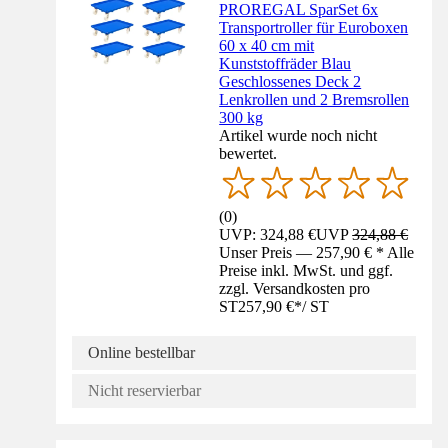
PROREGAL SparSet 6x
Transportroller für Euroboxen
60 x 40 cm mit
Kunststoffräder Blau
Geschlossenes Deck 2
Lenkrollen und 2 Bremsrollen
300 kg
Artikel wurde noch nicht
bewertet.
(
0
)
UVP: 324,88 €
UVP
324,88 €
Unser Preis — 257,90 € * Alle
Preise inkl. MwSt. und ggf.
zzgl. Versandkosten pro
ST
257,90 €
*
/
ST
Online bestellbar
Nicht reservierbar