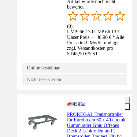
Artikel wurde noch nicht
bewertet.
(
0
)
UVP: 66,13 €
UVP
66,13 €
Unser Preis — 48,90 € * Alle
Preise inkl. MwSt. und ggf.
zzgl. Versandkosten pro
ST
48,90 €
*
/
ST
Online bestellbar
Nicht reservierbar
PROREGAL Transportroller
für Euroboxen 60 x 40 cm mit
Gummiräder Grau Offenes
Deck 2 Lenkrollen und 2
Bremsrollen Traglast 300 kg