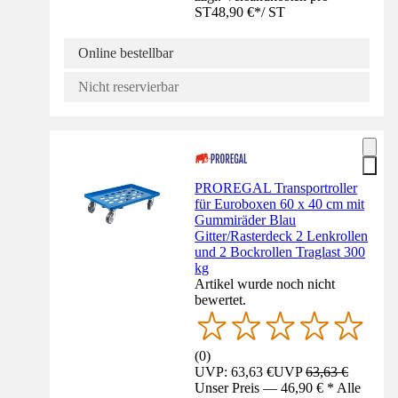
ST
48,90 €
*
/
ST
Online bestellbar
Nicht reservierbar
PROREGAL Transportroller
für Euroboxen 60 x 40 cm mit
Gummiräder Blau
Gitter/Rasterdeck 2 Lenkrollen
und 2 Bockrollen Traglast 300
kg
Artikel wurde noch nicht
bewertet.
(
0
)
UVP: 63,63 €
UVP
63,63 €
Unser Preis — 46,90 € * Alle