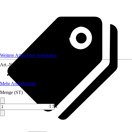
Weitere Artikel des Verkäufers
Art.-Nr.
12735583
Max. Belastbarkeit
:
400 kg
Mehr Artikeldetails
Menge (ST)
1 ST