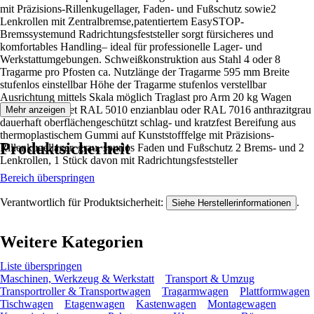
mit Präzisions-Rillenkugellager, Faden- und Fußschutz sowie2
Lenkrollen mit Zentralbremse,patentiertem EasySTOP-
Bremssystemund Radrichtungsfeststeller sorgt fürsicheres und
komfortables Handling– ideal für professionelle Lager- und
Werkstattumgebungen. Schweißkonstruktion aus Stahl 4 oder 8
Tragarme pro Pfosten ca. Nutzlänge der Tragarme 595 mm Breite
stufenlos einstellbar Höhe der Tragarme stufenlos verstellbar
Ausrichtung mittels Skala möglich Traglast pro Arm 20 kg Wagen
pulverbeschichtet RAL 5010 enzianblau oder RAL 7016 anthrazitgrau
Mehr anzeigen
dauerhaft oberflächengeschützt schlag- und kratzfest Bereifung aus
thermoplastischem Gummi auf Kunststofffelge mit Präzisions-
Produktsicherheit
Rillenkugellager, grau, spurlos Faden und Fußschutz 2 Brems- und 2
Lenkrollen, 1 Stück davon mit Radrichtungsfeststeller
Bereich überspringen
Verantwortlich für Produktsicherheit:
.
Siehe Herstellerinformationen
Weitere Kategorien
Liste überspringen
Maschinen, Werkzeug & Werkstatt
Transport & Umzug
Transportroller & Transportwagen
Tragarmwagen
Plattformwagen
Tischwagen
Etagenwagen
Kastenwagen
Montagewagen