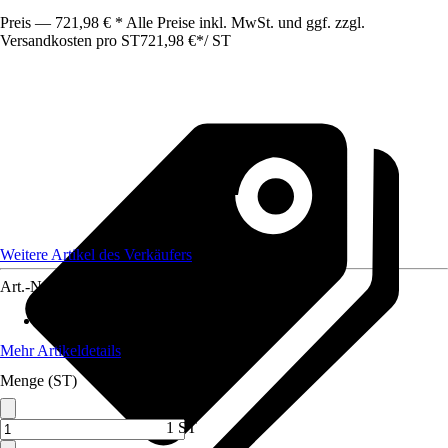
Preis — 721,98 € * Alle Preise inkl. MwSt. und ggf. zzgl.
Versandkosten pro ST
721,98 €
*
/
ST
Weitere Artikel des Verkäufers
Art.-Nr.
12810278
Max. Belastbarkeit
:
500 kg
Mehr Artikeldetails
Menge (ST)
1 ST