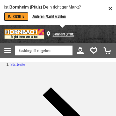
Ist
Bornheim (Pfalz)
Dein richtiger Markt?
JA, RICHTIG
Anderen Markt wählen
Bornheim (Pfalz)
Startseite