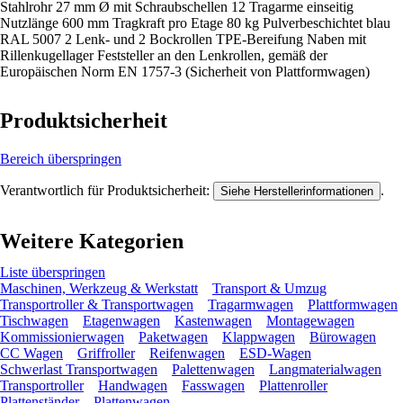
Stahlrohr 27 mm Ø mit Schraubschellen 12 Tragarme einseitig
Nutzlänge 600 mm Tragkraft pro Etage 80 kg Pulverbeschichtet blau
RAL 5007 2 Lenk- und 2 Bockrollen TPE-Bereifung Naben mit
Rillenkugellager Feststeller an den Lenkrollen, gemäß der
Europäischen Norm EN 1757-3 (Sicherheit von Plattformwagen)
Produktsicherheit
Bereich überspringen
Verantwortlich für Produktsicherheit:
.
Siehe Herstellerinformationen
Weitere Kategorien
Liste überspringen
Maschinen, Werkzeug & Werkstatt
Transport & Umzug
Transportroller & Transportwagen
Tragarmwagen
Plattformwagen
Tischwagen
Etagenwagen
Kastenwagen
Montagewagen
Kommissionierwagen
Paketwagen
Klappwagen
Bürowagen
CC Wagen
Griffroller
Reifenwagen
ESD-Wagen
Schwerlast Transportwagen
Palettenwagen
Langmaterialwagen
Transportroller
Handwagen
Fasswagen
Plattenroller
Plattenständer
Plattenwagen