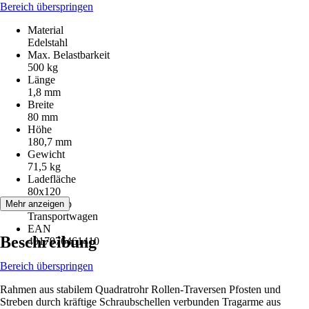
Bereich überspringen
Material
Edelstahl
Max. Belastbarkeit
500 kg
Länge
1,8 mm
Breite
80 mm
Höhe
180,7 mm
Gewicht
71,5 kg
Ladefläche
80x120
Artikeltyp
Mehr anzeigen
Transportwagen
EAN
Beschreibung
4017976461410
Bereich überspringen
Rahmen aus stabilem Quadratrohr Rollen-Traversen Pfosten und
Streben durch kräftige Schraubschellen verbunden Tragarme aus