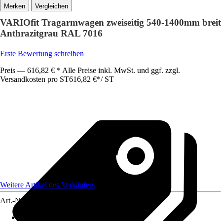
Vergleichen
VARIOfit Tragarmwagen zweiseitig 540-1400mm breit
Anthrazitgrau RAL 7016
Erste Bewertung schreiben
Preis — 616,82 € * Alle Preise inkl. MwSt. und ggf. zzgl.
Versandkosten pro ST
616,82 €
*
/
ST
Weitere Artikel des Verkäufers
Art.-Nr.
12735758
Max. Belastbarkeit
:
400 kg