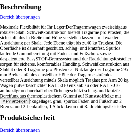
Beschreibung
Bereich überspringen
Maximale Flexibilität für Ihr Lager:DerTragarmwagen zweiseitigaus
robuster Stahl-Schweißkonstruktion bietet8 Tragarme pro Pfosten, die
sich stufenlos in Breite und Höhe verstellen lassen – mit exakter
Ausrichtung per Skala. Jede Ebene trägt bis zu40 kg Traglast. Die
Oberfläche ist dauerhaft geschützt, schlag- und kratzfest. Spurlos
laufende Gummibereifung mit Faden- und Fußschutz sowie
daspatentierte EasySTOP-Bremssystemund der Radrichtungsfeststeller
sorgen für sicheres, komfortables Handling. Schweißkonstruktion aus
Stahl 4 oder 8 Tragarme pro Pfosten ca. Nutzlänge der Tragarme 595
mm Breite stufenlos einstellbar Höhe der Tragarme stufenlos
verstellbar Ausrichtung mittels Skala möglich Traglast pro Arm 20 kg
Wagen pulverbeschichtet RAL 5010 enzianblau oder RAL 7016
anthrazitgrau dauerhaft oberflächengeschützt schlag- und kratzfest
Bereifung aus thermoplastischem Gummi auf Kunststofffelge mit
Präzisions-Rillenkugellager, grau, spurlos Faden und Fußschutz 2
Mehr anzeigen
Brems- und 2 Lenkrollen, 1 Stück davon mit Radrichtungsfeststeller
Produktsicherheit
Bereich überspringen