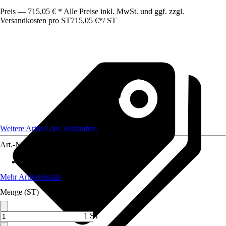
Preis — 715,05 € * Alle Preise inkl. MwSt. und ggf. zzgl.
Versandkosten pro ST
715,05 €
*
/
ST
Weitere Artikel des Verkäufers
Art.-Nr.
12810170
Max. Belastbarkeit
:
500 kg
Mehr Artikeldetails
Menge (ST)
1 ST