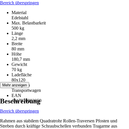
Bereich überspringen
Material
Edelstahl
Max. Belastbarkeit
500 kg
Länge
2,2 mm
Breite
80 mm
Höhe
180,7 mm
Gewicht
70 kg
Ladefläche
80x120
Artikeltyp
Mehr anzeigen
Transportwagen
EAN
Beschreibung
4017976983059
Bereich überspringen
Rahmen aus stabilem Quadratrohr Rollen-Traversen Pfosten und
Streben durch kräftige Schraubschellen verbunden Tragarme aus