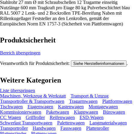
Stahlrohr 27 mm Ø mit Schraubschellen 12 Tragarme einseitig
Nutzlänge 600 mm Tragkraft pro Etage 80 kg Pulverbeschichtet blau
RAL 5007 2 Lenk- und 2 Bockrollen TPE-Bereifung Naben mit
Rillenkugellager Feststeller an den Lenkrollen, gemäß der
Europäischen Norm EN 1757-3 (Sicherheit von Plattformwagen)
Produktsicherheit
Bereich überspringen
Verantwortlich für Produktsicherheit:
.
Siehe Herstellerinformationen
Weitere Kategorien
Liste überspringen
Maschinen, Werkzeug & Werkstatt
Transport & Umzug
Transportroller & Transportwagen
Tragarmwagen
Plattformwagen
Tischwagen
Etagenwagen
Kastenwagen
Montagewagen
Kommissionierwagen
Paketwagen
Klappwagen
Bürowagen
CC Wagen
Griffroller
Reifenwagen
ESD-Wagen
Schwerlast Transportwagen
Palettenwagen
Langmaterialwagen
Transportroller
Handwagen
Fasswagen
Plattenroller
Plattenständer
Plattenwagen