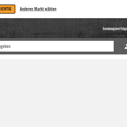
RICHTIG
Anderen Markt wählen
Sendungsverfolg