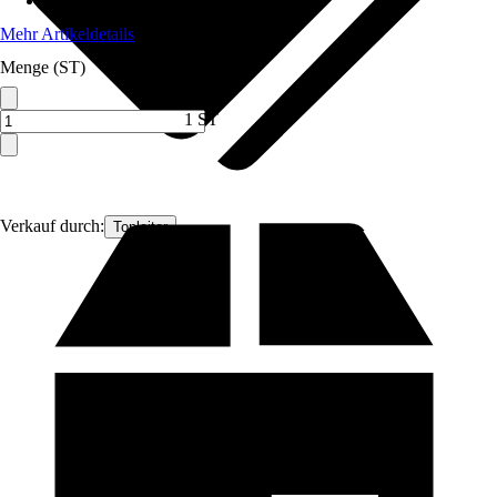
Max. Belastbarkeit
:
400 kg
Mehr Artikeldetails
Menge (ST)
1 ST
Verkauf durch:
Topleiter