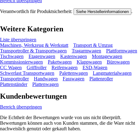
Bereich überspringen
Verantwortlich für Produktsicherheit:
.
Siehe Herstellerinformationen
Weitere Kategorien
Liste überspringen
Maschinen, Werkzeug & Werkstatt
Transport & Umzug
Transportroller & Transportwagen
Tragarmwagen
Plattformwagen
Tischwagen
Etagenwagen
Kastenwagen
Montagewagen
Kommissionierwagen
Paketwagen
Klappwagen
Bürowagen
CC Wagen
Griffroller
Reifenwagen
ESD-Wagen
Schwerlast Transportwagen
Palettenwagen
Langmaterialwagen
Transportroller
Handwagen
Fasswagen
Plattenroller
Plattenständer
Plattenwagen
Kundenbewertungen
Bereich überspringen
Die Echtheit der Bewertungen wurde von uns nicht überprüft.
Bewertungen können auch von Kunden stammen, die die Ware nicht
nachweislich genutzt oder gekauft haben.