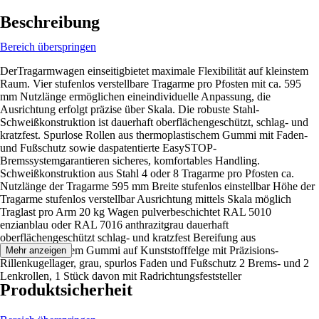
Beschreibung
Bereich überspringen
DerTragarmwagen einseitigbietet maximale Flexibilität auf kleinstem
Raum. Vier stufenlos verstellbare Tragarme pro Pfosten mit ca. 595
mm Nutzlänge ermöglichen eineindividuelle Anpassung, die
Ausrichtung erfolgt präzise über Skala. Die robuste Stahl-
Schweißkonstruktion ist dauerhaft oberflächengeschützt, schlag- und
kratzfest. Spurlose Rollen aus thermoplastischem Gummi mit Faden-
und Fußschutz sowie daspatentierte EasySTOP-
Bremssystemgarantieren sicheres, komfortables Handling.
Schweißkonstruktion aus Stahl 4 oder 8 Tragarme pro Pfosten ca.
Nutzlänge der Tragarme 595 mm Breite stufenlos einstellbar Höhe der
Tragarme stufenlos verstellbar Ausrichtung mittels Skala möglich
Traglast pro Arm 20 kg Wagen pulverbeschichtet RAL 5010
enzianblau oder RAL 7016 anthrazitgrau dauerhaft
oberflächengeschützt schlag- und kratzfest Bereifung aus
thermoplastischem Gummi auf Kunststofffelge mit Präzisions-
Mehr anzeigen
Rillenkugellager, grau, spurlos Faden und Fußschutz 2 Brems- und 2
Lenkrollen, 1 Stück davon mit Radrichtungsfeststeller
Produktsicherheit