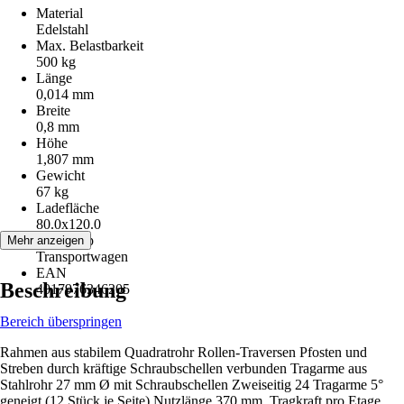
Material
Edelstahl
Max. Belastbarkeit
500 kg
Länge
0,014 mm
Breite
0,8 mm
Höhe
1,807 mm
Gewicht
67 kg
Ladefläche
80.0x120.0
Artikeltyp
Mehr anzeigen
Transportwagen
EAN
Beschreibung
4017976346205
Bereich überspringen
Rahmen aus stabilem Quadratrohr Rollen-Traversen Pfosten und
Streben durch kräftige Schraubschellen verbunden Tragarme aus
Stahlrohr 27 mm Ø mit Schraubschellen Zweiseitig 24 Tragarme 5°
geneigt (12 Stück je Seite) Nutzlänge 370 mm, Tragkraft pro Etage