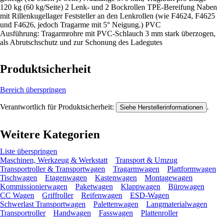
120 kg (60 kg/Seite) 2 Lenk- und 2 Bockrollen TPE-Bereifung Naben
mit Rillenkugellager Feststeller an den Lenkrollen (wie F4624, F4625
und F4626, jedoch Tragarme mit 5° Neigung.) PVC
Ausführung: Tragarmrohre mit PVC-Schlauch 3 mm stark überzogen,
als Abrutschschutz und zur Schonung des Ladegutes
Produktsicherheit
Bereich überspringen
Verantwortlich für Produktsicherheit:
.
Siehe Herstellerinformationen
Weitere Kategorien
Liste überspringen
Maschinen, Werkzeug & Werkstatt
Transport & Umzug
Transportroller & Transportwagen
Tragarmwagen
Plattformwagen
Tischwagen
Etagenwagen
Kastenwagen
Montagewagen
Kommissionierwagen
Paketwagen
Klappwagen
Bürowagen
CC Wagen
Griffroller
Reifenwagen
ESD-Wagen
Schwerlast Transportwagen
Palettenwagen
Langmaterialwagen
Transportroller
Handwagen
Fasswagen
Plattenroller