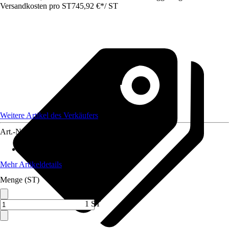
Versandkosten pro ST
745,92 €
*
/
ST
Weitere Artikel des Verkäufers
Art.-Nr.
12810292
Max. Belastbarkeit
:
500 kg
Mehr Artikeldetails
Menge (ST)
1 ST