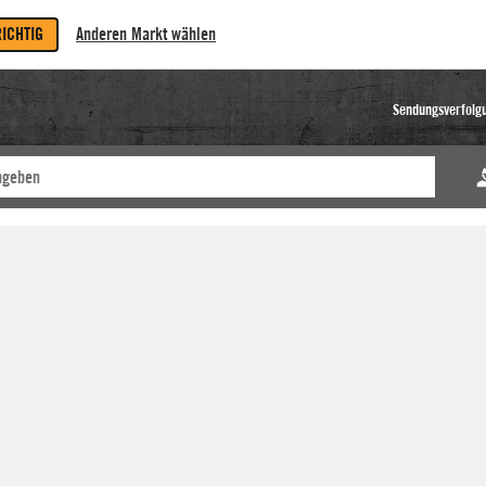
RICHTIG
Anderen Markt wählen
Sendungsverfolg