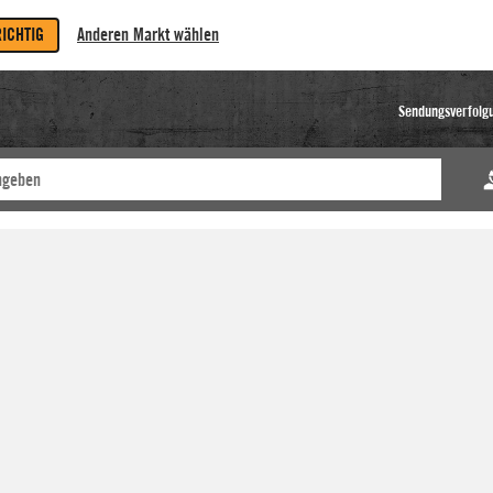
RICHTIG
Anderen Markt wählen
Sendungsverfolg