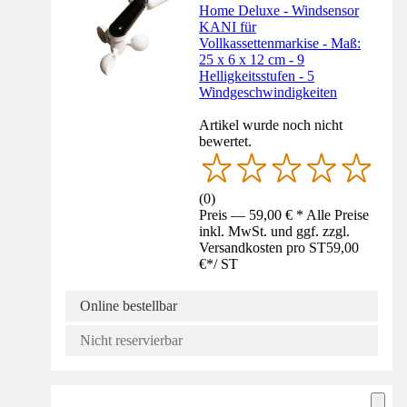
Home Deluxe - Windsensor
KANI für
Vollkassettenmarkise - Maß:
25 x 6 x 12 cm - 9
Helligkeitsstufen - 5
Windgeschwindigkeiten
Artikel wurde noch nicht
bewertet.
(
0
)
Preis — 59,00 € * Alle Preise
inkl. MwSt. und ggf. zzgl.
Versandkosten pro ST
59,00
€
*
/
ST
Online bestellbar
Nicht reservierbar