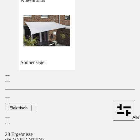
Außenrollos
Sonnensegel
Elektrisch
Alle
28 Ergebnisse
(56 VARIANTEN)