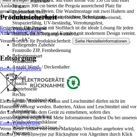
Stabilität und Langlebigkeit. Mit einer Breite von 350 cm und einer
Mehr anzeigen
Wellendurchmesser
Ausladung von 300 cm bietet die Pergola ausreichend Platz für
78 mm
gesellige Stunden im Freien. Die Wandmontage mit zwei Haltern und
Eigenschaft Stoff
Produktsicherheit
vier Bohrungen gewährleistet eine sichere Befestigung.
Lichtbeständig, Regenfest, Reißfest, Schmutzabweisend,
Strapazierfähig, UV-beständig, Verrottungsfest,
Festgezurrt: Die Pergola mit Stoffdach ist die ideale Lösung für jeden
Wasserabweisend
Bereich überspringen
Außenbereich, die Schutz und Komfort mit modernem Design vereint.
Ausfallwinkel/Neigungswinkel ca.
8 ° - 14 °
Verantwortlich für Produktsicherheit:
.
Siehe Herstellerinformationen
Beiliegendes Zubehör
Frontrollo ZIP, Fernbedienung
Befestigungsart
Entsorgung
Wandhalter
Anzahl Wand- / Deckenhalter
Bereich überspringen
2
Modell
Quadra
Antriebsseite
Rechts
Länge Anschlusskabel
Elektrogeräte, Batterien, Akkus und Leuchtmittel dürfen nicht im
300 cm
Hausmüll entsorgt werden. Batterien, Akkus und Leuchtmittel sind vor
Ausstattung
der Entsorgung aus dem Gerät zu entnehmen, sofern dies
Neigungsverstellung
zerstörungsfrei möglich ist. Mehr Informationen findest Du bei unseren
Windwiderstandsklasse
Entsorgungsservices
.
Windwiderstandsklasse 3
Wenn dieser Artikel von einem Marktplatz-Verkäufer angeboten wird,
Nutzung
findest Du die Hinweise zur Rücknahme von Altgeräten durch Klick