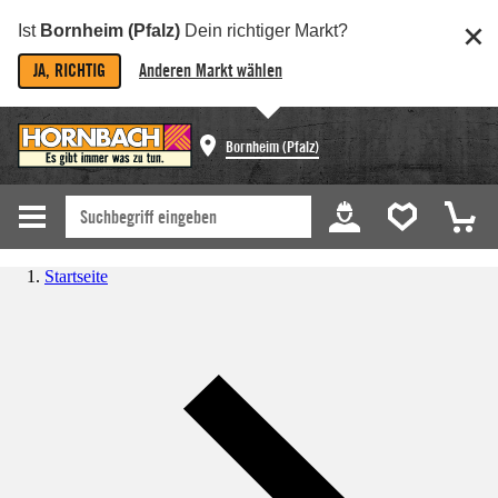
Ist
Bornheim (Pfalz)
Dein richtiger Markt?
JA, RICHTIG
Anderen Markt wählen
Bornheim (Pfalz)
Startseite