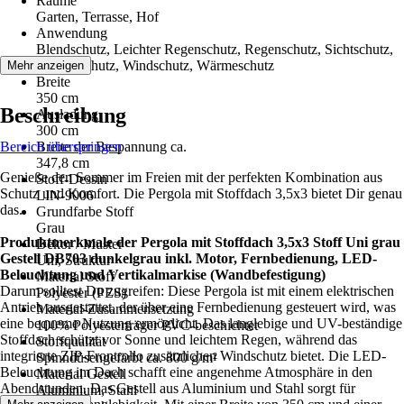
Räume
Garten, Terrasse, Hof
Anwendung
Blendschutz, Leichter Regenschutz, Regenschutz, Sichtschutz,
Sonnenschutz, Windschutz, Wärmeschutz
Mehr anzeigen
Breite
350 cm
Beschreibung
Ausladung
300 cm
Bereich überspringen
Breite der Bespannung ca.
347,8 cm
Genieße den Sommer im Freien mit der perfekten Kombination aus
Stoff-Dessin
Schutz und Komfort. Die Pergola mit Stoffdach 3,5x3 bietet Dir genau
LIN-9006
das.
Grundfarbe Stoff
Grau
Produktmerkmale der Pergola mit Stoffdach 3,5x3 Stoff Uni grau
Dekor / Muster
Gestell DB703 dunkelgrau inkl. Motor, Fernbedienung, LED-
Uni, Struktur
Beleuchtung und Vertikalmarkise (Wandbefestigung)
Material Stoff
Darum solltest Du zugreifen: Diese Pergola ist mit einem elektrischen
Polyester (PES)
Antrieb ausgestattet, der über eine Fernbedienung gesteuert wird, was
Material-Zusammensetzung
eine bequeme Nutzung ermöglicht. Das langlebige und UV-beständige
100% Polyesterträger PVC-beschichtet
Stoffdach schützt vor Sonne und leichtem Regen, während das
Stoffqualität
integrierte ZIP-Frontrollo zusätzlichen Windschutz bietet. Die LED-
Spinndüsengefärbt ca. 800 g/m²
Beleuchtung im Dach schafft eine angenehme Atmosphäre in den
Material Gestell
Abendstunden. Das Gestell aus Aluminium und Stahl sorgt für
Aluminium, Stahl