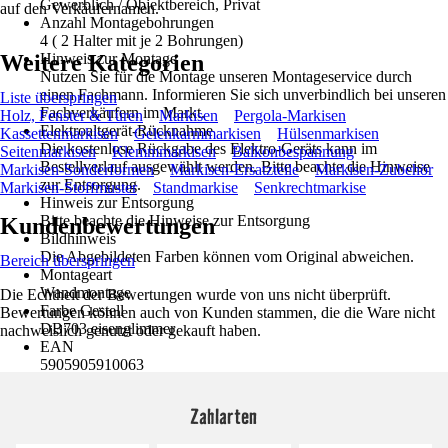
Gewerblich / Objektbereich, Privat
auf den Verkäufernamen.
Anzahl Montagebohrungen
4 ( 2 Halter mit je 2 Bohrungen)
Weitere Kategorien
Hinweis zur Montage
Nutzen Sie für die Montage unseren Montageservice durch
einen Fachmann. Informieren Sie sich unverbindlich bei unseren
Liste überspringen
Fachverkäufern im Markt.
Holz, Fenster & Türen
Markisen
Pergola-Markisen
Elektroaltgerät-Rücknahme
Kassettenmarkisen
Gelenkarmmarkisen
Hülsenmarkisen
Die kostenlose Rückgabe des Elektro-Geräts kann im
Seitenmarkisen
Klemmmarkisen
Balkonbespannung
Bestellverlauf ausgewählt werden. Bitte beachte die Hinweise
Markisen-Sonderformen
Markisen-Ersatzteile
Markisen-Zubehör
zur Entsorgung.
Markisen-Stoffmuster
Standmarkise
Senkrechtmarkise
Hinweis zur Entsorgung
Bitte beachte die Hinweise zur Entsorgung
Kundenbewertungen
Bildhinweis
Die Abgebildeten Farben können vom Original abweichen.
Bereich überspringen
Montageart
Wandmontage
Die Echtheit der Bewertungen wurde von uns nicht überprüft.
Farbe Gestell
Bewertungen können auch von Kunden stammen, die die Ware nicht
DB703 eisenglimmer
nachweislich genutzt oder gekauft haben.
EAN
5905905910063
Zahlarten