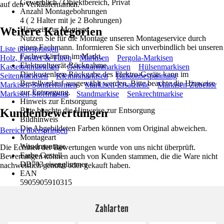
Gewerblich / Objektbereich, Privat
auf den Verkäufernamen.
Anzahl Montagebohrungen
4 ( 2 Halter mit je 2 Bohrungen)
Weitere Kategorien
Hinweis zur Montage
Nutzen Sie für die Montage unseren Montageservice durch
einen Fachmann. Informieren Sie sich unverbindlich bei unseren
Liste überspringen
Fachverkäufern im Markt.
Holz, Fenster & Türen
Markisen
Pergola-Markisen
Elektroaltgerät-Rücknahme
Kassettenmarkisen
Gelenkarmmarkisen
Hülsenmarkisen
Die kostenlose Rückgabe des Elektro-Geräts kann im
Seitenmarkisen
Klemmmarkisen
Balkonbespannung
Bestellverlauf ausgewählt werden. Bitte beachte die Hinweise
Markisen-Sonderformen
Markisen-Ersatzteile
Markisen-Zubehör
zur Entsorgung.
Markisen-Stoffmuster
Standmarkise
Senkrechtmarkise
Hinweis zur Entsorgung
Bitte beachte die Hinweise zur Entsorgung
Kundenbewertungen
Bildhinweis
Die Abgebildeten Farben können vom Original abweichen.
Bereich überspringen
Montageart
Wandmontage
Die Echtheit der Bewertungen wurde von uns nicht überprüft.
Farbe Gestell
Bewertungen können auch von Kunden stammen, die die Ware nicht
DB703 eisenglimmer
nachweislich genutzt oder gekauft haben.
EAN
5905905910315
Zahlarten