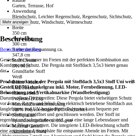
Räume
Garten, Terrasse, Hof
Anwendung
Blendschutz, Leichter Regenschutz, Regenschutz, Sichtschutz,
Sonnenschutz, Windschutz, Wärmeschutz
Mehr anzeigen
Breite
350 cm
Beschreibung
Ausladung
300 cm
Bereich überspringen
Breite der Bespannung ca.
347,8 cm
Genieße den Sommer im Freien mit der perfekten Kombination aus
Stoff-Dessin
Komfort und Schutz. Die Pergola mit Stoffdach 3,5x3 bietet genau
DK 9010
das.
Grundfarbe Stoff
Weiß
Produktmerkmale der Pergola mit Stoffdach 3,5x3 Stoff Uni weiß
Dekor / Muster
Gestell DB703 dunkelgrau inkl. Motor, Fernbedienung, LED-
Uni, Struktur
Beleuchtung und Vertikalmarkise (Wandbefestigung)
Material Stoff
Darum solltest Du zugreifen: Diese Pergola bietet vielseitigen Schutz
Polyester (PES)
vor Sonne, Regen und Wind. Das elektrisch betriebene Stoffdach aus
Material-Zusammensetzung
langlebigem und UV-beständigem Polyester kann bequem per
100% Polyesterträger PVC-beschichtet
Fernbedienung geöffnet und geschlossen werden. Der Stoff ist
Stoffqualität
regenfest und schmutzabweisend, was eine lange Lebensdauer und
Spinndüsengefärbt ca. 360 g/m²
einfache Pflege garantiert. Die integrierte LED-Beleuchtung schafft
Material Gestell
eine angenehme Atmosphäre für entspannte Abende im Freien. Mit
Aluminium, Stahl