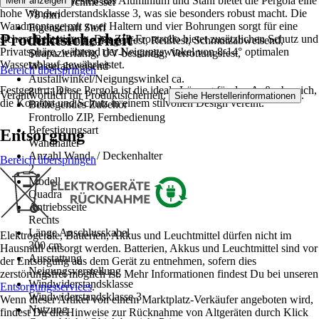
einem stabilen Gestell aus Aluminium und Stahl bietet die Pergola eine
Mehr anzeigen
Wellendurchmesser
hohe Windwiderstandsklasse 3, was sie besonders robust macht. Die
78 mm
Wandmontage mit zwei Haltern und vier Bohrungen sorgt für eine
Eigenschaft Stoff
Produktsicherheit
sichere Befestigung. Das ZIP-Frontrollo bietet zusätzlichen Schutz und
Lichtbeständig, Regenfest, Reißfest, Schmutzabweisend,
Privatsphäre, während der Neigungswinkel von 8-14° optimalen
Strapazierfähig, UV-beständig, Verrottungsfest,
Wasserablauf gewährleistet.
Wasserabweisend
Bereich überspringen
Ausfallwinkel/Neigungswinkel ca.
Festgezurrt: Diese Pergola ist die ideale Lösung für den Außenbereich,
8 ° - 14 °
Verantwortlich für Produktsicherheit:
.
Siehe Herstellerinformationen
die Komfort und Schutz in einem stilvollen Design vereint.
Beiliegendes Zubehör
Frontrollo ZIP, Fernbedienung
Befestigungsart
Entsorgung
Wandhalter
Anzahl Wand- / Deckenhalter
Bereich überspringen
2
Modell
Quadra
Antriebsseite
Rechts
Länge Anschlusskabel
Elektrogeräte, Batterien, Akkus und Leuchtmittel dürfen nicht im
300 cm
Hausmüll entsorgt werden. Batterien, Akkus und Leuchtmittel sind vor
Ausstattung
der Entsorgung aus dem Gerät zu entnehmen, sofern dies
Neigungsverstellung
zerstörungsfrei möglich ist. Mehr Informationen findest Du bei unseren
Windwiderstandsklasse
Entsorgungsservices
.
Windwiderstandsklasse 3
Wenn dieser Artikel von einem Marktplatz-Verkäufer angeboten wird,
Nutzung
findest Du die Hinweise zur Rücknahme von Altgeräten durch Klick