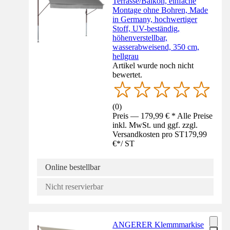
Terrasse/Balkon, einfache
Montage ohne Bohren, Made
in Germany, hochwertiger
Stoff, UV-beständig,
höhenverstellbar,
wasserabweisend, 350 cm,
hellgrau
Artikel wurde noch nicht
bewertet.
(
0
)
Preis — 179,99 € * Alle Preise
inkl. MwSt. und ggf. zzgl.
Versandkosten pro ST
179,99
€
*
/
ST
Online bestellbar
Nicht reservierbar
ANGERER Klemmmarkise