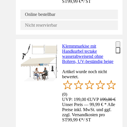
ST
99,99 €
*
/
ST
Online bestellbar
Nicht reservierbar
Klemmmarkise mit
Handkurbel tectake
wasserabweisend ohne
Bohren, UV-beständig beige
Artikel wurde noch nicht
bewertet.
(
0
)
UVP: 199,00 €
UVP
199,00 €
Unser Preis — 99,99 € * Alle
Preise inkl. MwSt. und ggf.
zzgl. Versandkosten pro
ST
99,99 €
*
/
ST