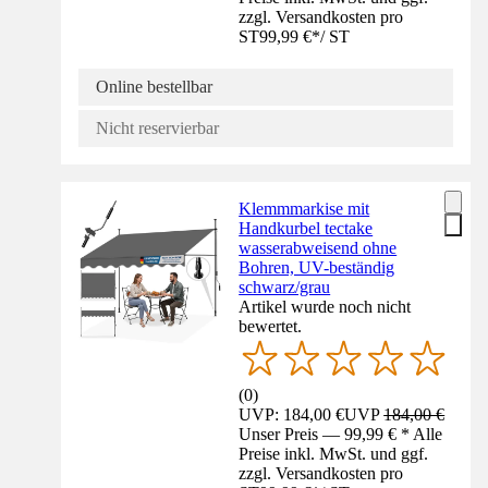
zzgl. Versandkosten pro
ST
99,99 €
*
/
ST
Online bestellbar
Nicht reservierbar
Klemmmarkise mit
Handkurbel tectake
wasserabweisend ohne
Bohren, UV-beständig
schwarz/grau
Artikel wurde noch nicht
bewertet.
(
0
)
UVP: 184,00 €
UVP
184,00 €
Unser Preis — 99,99 € * Alle
Preise inkl. MwSt. und ggf.
zzgl. Versandkosten pro