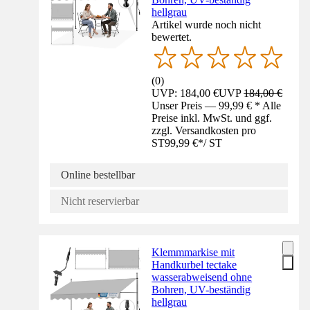
hellgrau
Artikel wurde noch nicht
bewertet.
(
0
)
UVP: 184,00 €
UVP
184,00 €
Unser Preis — 99,99 € * Alle
Preise inkl. MwSt. und ggf.
zzgl. Versandkosten pro
ST
99,99 €
*
/
ST
Online bestellbar
Nicht reservierbar
Klemmmarkise mit
Handkurbel tectake
wasserabweisend ohne
Bohren, UV-beständig
hellgrau