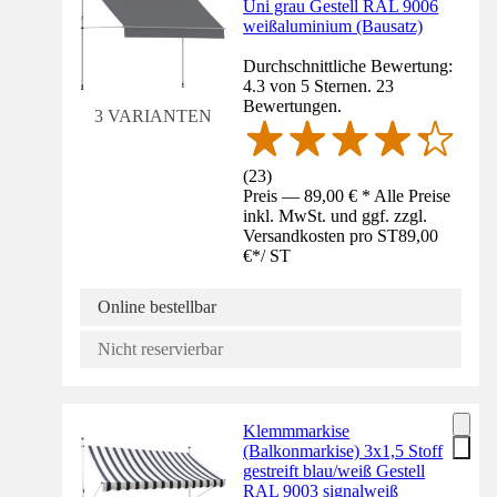
Uni grau Gestell RAL 9006
weißaluminium (Bausatz)
Durchschnittliche Bewertung:
4.3 von 5 Sternen. 23
Bewertungen.
3 VARIANTEN
(
23
)
Preis — 89,00 € * Alle Preise
inkl. MwSt. und ggf. zzgl.
Versandkosten pro ST
89,00
€
*
/
ST
Online bestellbar
Nicht reservierbar
Klemmmarkise
(Balkonmarkise) 3x1,5 Stoff
gestreift blau/weiß Gestell
RAL 9003 signalweiß