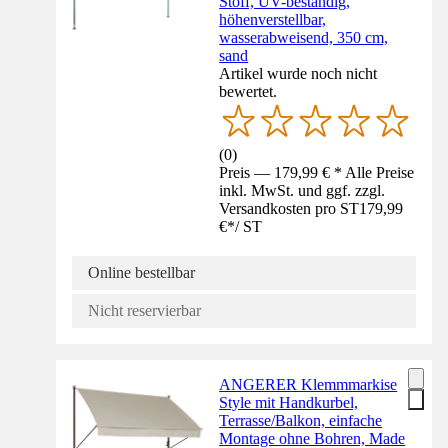
Stoff, UV-beständig,
höhenverstellbar,
wasserabweisend, 350 cm,
sand
Artikel wurde noch nicht
bewertet.
(
0
)
Preis — 179,99 € * Alle Preise
inkl. MwSt. und ggf. zzgl.
Versandkosten pro ST
179,99
€
*
/
ST
Online bestellbar
Nicht reservierbar
ANGERER Klemmmarkise
Style mit Handkurbel,
Terrasse/Balkon, einfache
Montage ohne Bohren, Made