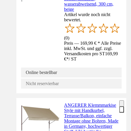
wasserabweisend, 300 cm,
beige
Artikel wurde noch nicht
bewertet.
(
0
)
Preis — 169,99 € * Alle Preise
inkl. MwSt. und ggf. zzgl.
Versandkosten pro ST
169,99
€
*
/
ST
Online bestellbar
Nicht reservierbar
ANGERER Klemmmarkise
Style mit Handkurbel,
Terrasse/Balkon, einfache
Montage ohne Bohren, Made
in Germany, hochwertiger