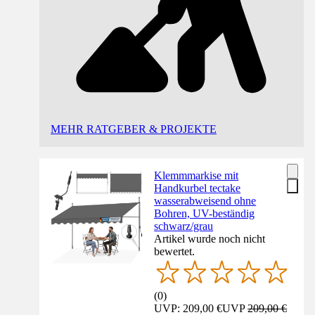
MEHR RATGEBER & PROJEKTE
Klemmmarkise mit
Handkurbel tectake
wasserabweisend ohne
Bohren, UV-beständig
schwarz/grau
Artikel wurde noch nicht
bewertet.
(
0
)
UVP: 209,00 €
UVP
209,00 €