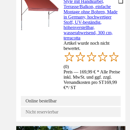
Style mit Handkurbel,
Terrasse/Balkon, einfache
Montage ohne Bohren, Made
in Germany, hochwertiger
Stoff, UV-beständig,
höhenverstellbar,
wasserabweisend, 300 cm,
terracotta
Artikel wurde noch nicht
bewertet.
(
0
)
Preis — 169,99 € * Alle Preise
inkl. MwSt. und ggf. zzgl.
Versandkosten pro ST
169,99
€
*
/
ST
Online bestellbar
Nicht reservierbar