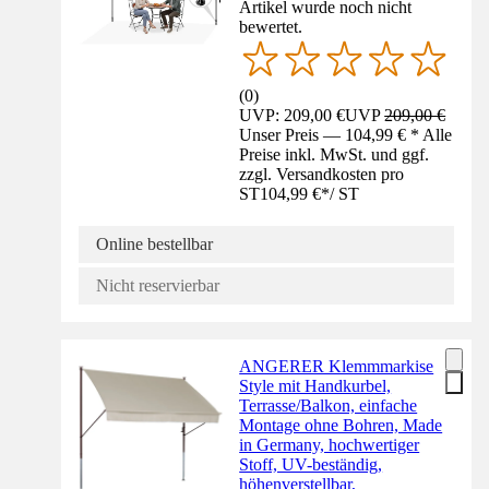
Artikel wurde noch nicht
bewertet.
(
0
)
UVP: 209,00 €
UVP
209,00 €
Unser Preis — 104,99 € * Alle
Preise inkl. MwSt. und ggf.
zzgl. Versandkosten pro
ST
104,99 €
*
/
ST
Online bestellbar
Nicht reservierbar
ANGERER Klemmmarkise
Style mit Handkurbel,
Terrasse/Balkon, einfache
Montage ohne Bohren, Made
in Germany, hochwertiger
Stoff, UV-beständig,
höhenverstellbar,