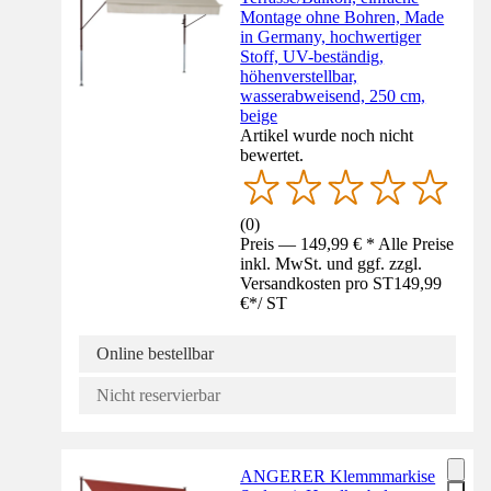
Montage ohne Bohren, Made
in Germany, hochwertiger
Stoff, UV-beständig,
höhenverstellbar,
wasserabweisend, 250 cm,
beige
Artikel wurde noch nicht
bewertet.
(
0
)
Preis — 149,99 € * Alle Preise
inkl. MwSt. und ggf. zzgl.
Versandkosten pro ST
149,99
€
*
/
ST
Online bestellbar
Nicht reservierbar
ANGERER Klemmmarkise