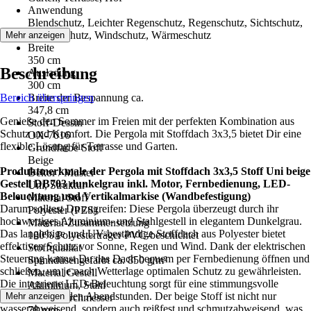
Anwendung
Blendschutz, Leichter Regenschutz, Regenschutz, Sichtschutz,
Sonnenschutz, Windschutz, Wärmeschutz
Mehr anzeigen
Breite
350 cm
Beschreibung
Ausladung
300 cm
Bereich überspringen
Breite der Bespannung ca.
347,8 cm
Genieße den Sommer im Freien mit der perfekten Kombination aus
Stoff-Dessin
Schutz und Komfort. Die Pergola mit Stoffdach 3x3,5 bietet Dir eine
OX-7016
flexible Lösung für Terrasse und Garten.
Grundfarbe Stoff
Beige
Produktmerkmale der Pergola mit Stoffdach 3x3,5 Stoff Uni beige
Dekor / Muster
Gestell DB703 dunkelgrau inkl. Motor, Fernbedienung, LED-
Uni, Struktur
Beleuchtung und Vertikalmarkise (Wandbefestigung)
Material Stoff
Darum solltest Du zugreifen: Diese Pergola überzeugt durch ihr
Polyester (PES)
hochwertiges Aluminium- und Stahlgestell in elegantem Dunkelgrau.
Material-Zusammensetzung
Das langlebige und UV-beständige Stoffdach aus Polyester bietet
100% Polyesterträger PVC-beschichtet
effektiven Schutz vor Sonne, Regen und Wind. Dank der elektrischen
Stoffqualität
Steuerung kannst Du das Dach bequem per Fernbedienung öffnen und
Spinndüsengefärbt ca. 850 g/m²
schließen, um je nach Wetterlage optimalen Schutz zu gewährleisten.
Material Gestell
Die integrierte LED-Beleuchtung sorgt für eine stimmungsvolle
Aluminium, Stahl
Atmosphäre in den Abendstunden. Der beige Stoff ist nicht nur
Mehr anzeigen
Wellendurchmesser
wasserabweisend, sondern auch reißfest und schmutzabweisend, was
78 mm