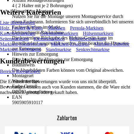
Anzahl Montagebohrungen
4 ( 2 Halter mit je 2 Bohrungen)
Weitere Kategorien
Hinweis zur Montage
Nutzen Sie für die Montage unseren Montageservice durch
einen Fachmann. Informieren Sie sich unverbindlich bei unseren
Liste überspringen
Fachverkäufern im Markt.
Holz, Fenster & Türen
Markisen
Pergola-Markisen
Elektroaltgerät-Rücknahme
Kassettenmarkisen
Gelenkarmmarkisen
Hülsenmarkisen
Die kostenlose Rückgabe des Elektro-Geräts kann im
Seitenmarkisen
Klemmmarkisen
Balkonbespannung
Bestellverlauf ausgewählt werden. Bitte beachte die Hinweise
Markisen-Sonderformen
Markisen-Ersatzteile
Markisen-Zubehör
zur Entsorgung.
Markisen-Stoffmuster
Standmarkise
Senkrechtmarkise
Hinweis zur Entsorgung
Bitte beachte die Hinweise zur Entsorgung
Kundenbewertungen
Bildhinweis
Die Abgebildeten Farben können vom Original abweichen.
Bereich überspringen
Montageart
Wandmontage
Die Echtheit der Bewertungen wurde von uns nicht überprüft.
Farbe Gestell
Bewertungen können auch von Kunden stammen, die die Ware nicht
DB703 eisenglimmer
nachweislich genutzt oder gekauft haben.
EAN
5905905910117
Zahlarten