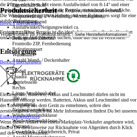
die Pflege erleichtert. Mit einem Ausfallwinkel von 8-14° und einer
Eigenschaft Stoff
Produktsicherheit
Ausladung von 300 cm bietet die Pergola ausreichend Schutzfläche.
Lichtbeständig, Regenfest, Reißfest, Schmutzabweisend,
Die Wandmontage mit zwei Haltern und vier Bohrungen sorgt für eine
Strapazierfähig, UV-beständig, Verrottungsfest,
stabile Befestigung.
Wasserabweisend
Bereich überspringen
Ausfallwinkel/Neigungswinkel ca.
Festgezurrt: Diese Pergola ist die ideale Lösung für alle, die Komfort
8 ° - 14 °
Verantwortlich für Produktsicherheit:
.
Siehe Herstellerinformationen
und Schutz im Außenbereich suchen, ohne auf Stil zu verzichten.
Beiliegendes Zubehör
Frontrollo ZIP, Fernbedienung
Befestigungsart
Entsorgung
Wandhalter
Anzahl Wand- / Deckenhalter
Bereich überspringen
2
Modell
Quadra
Antriebsseite
Rechts
Länge Anschlusskabel
Elektrogeräte, Batterien, Akkus und Leuchtmittel dürfen nicht im
300 cm
Hausmüll entsorgt werden. Batterien, Akkus und Leuchtmittel sind vor
Ausstattung
der Entsorgung aus dem Gerät zu entnehmen, sofern dies
Neigungsverstellung
zerstörungsfrei möglich ist. Mehr Informationen findest Du bei unseren
Windwiderstandsklasse
Entsorgungsservices
.
Windwiderstandsklasse 3
Wenn dieser Artikel von einem Marktplatz-Verkäufer angeboten wird,
Nutzung
findest Du die Hinweise zur Rücknahme von Altgeräten durch Klick
Gewerblich / Objektbereich, Privat
auf den Verkäufernamen.