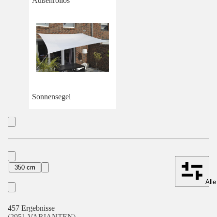
Außenrollos
Sonnensegel
350 cm
Alle
457 Ergebnisse
(2951 VARIANTEN)