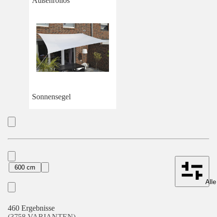
Außenrollos
Sonnensegel
600 cm
Alle
460 Ergebnisse
(3758 VARIANTEN)