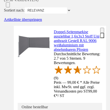
Sortiert nach:
Artikelliste überspringen
Doppel-Seitenmarkise
ausziehbar 1,6x3x3 Stoff Uni
anthrazit Gestell RAL 9006
weißaluminium mit
abnehmbarem Pfosten
Durchschnittliche Bewertung:
2.7 von 5 Sternen. 9
Bewertungen.
(
9
)
Preis — 99,00 € * Alle Preise
inkl. MwSt. und ggf. zzgl.
Versandkosten pro ST
99,00
€
*
/
ST
Online bestellbar