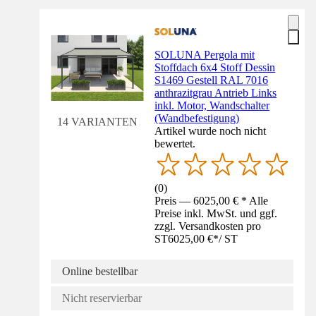
SOLUNA Pergola mit
Stoffdach 6x4 Stoff Dessin
S1469 Gestell RAL 7016
anthrazitgrau Antrieb Links
inkl. Motor, Wandschalter
(Wandbefestigung)
14 VARIANTEN
Artikel wurde noch nicht
bewertet.
(
0
)
Preis — 6025,00 € * Alle
Preise inkl. MwSt. und ggf.
zzgl. Versandkosten pro
ST
6025,00 €
*
/
ST
Online bestellbar
Nicht reservierbar