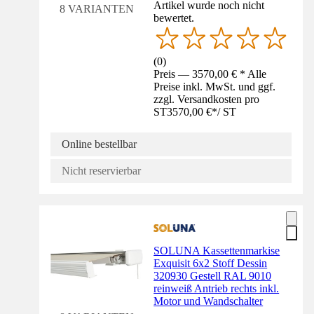
Artikel wurde noch nicht
8 VARIANTEN
bewertet.
(
0
)
Preis — 3570,00 € * Alle
Preise inkl. MwSt. und ggf.
zzgl. Versandkosten pro
ST
3570,00 €
*
/
ST
Online bestellbar
Nicht reservierbar
SOLUNA Kassettenmarkise
Exquisit 6x2 Stoff Dessin
320930 Gestell RAL 9010
reinweiß Antrieb rechts inkl.
Motor und Wandschalter