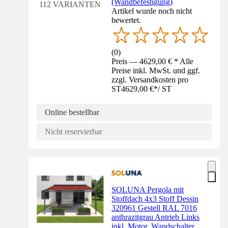
(Wandbefestigung)
112 VARIANTEN
Artikel wurde noch nicht
bewertet.
(
0
)
Preis — 4629,00 € * Alle
Preise inkl. MwSt. und ggf.
zzgl. Versandkosten pro
ST
4629,00 €
*
/
ST
Online bestellbar
Nicht reservierbar
SOLUNA Pergola mit
Stoffdach 4x3 Stoff Dessin
320961 Gestell RAL 7016
anthrazitgrau Antrieb Links
inkl. Motor, Wandschalter