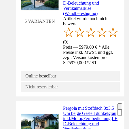
D-Beleuchtung und
Vertikalmarkise
(Wandbefestigung)
Artikel wurde noch nicht
5 VARIANTEN
bewertet.
(
0
)
Preis — 5979,00 € * Alle
Preise inkl. MwSt. und ggf.
zzgl. Versandkosten pro
ST
5979,00 €
*
/
ST
Online bestellbar
Nicht reservierbar
Pergola mit Stoffdach 3x3,5
Uni beige Gestell dunkelgrau
inkl.Motor,Fernbedienung,LE
D-Beleuchtung und
Vertikalmarkise