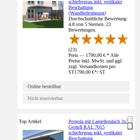
schiefergrau inkl. vertikaler
Beschattung
(Wandbefestigung)
Durchschnittliche Bewertung:
4.8 von 5 Sternen. 23
Bewertungen.
(
23
)
Preis — 1790,00 € * Alle
Preise inkl. MwSt. und ggf.
zzgl. Versandkosten pro
ST
1790,00 €
*
/
ST
Online bestellbar
Nicht reservierbar
Top Artikel
Pergola mit Lamellendach 3x3
Gestell RAL 7015
schiefergrau inkl. vertikaler
Beschattung