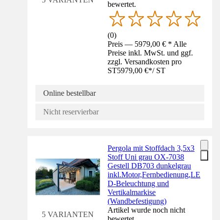
bewertet.
(
0
)
Preis — 5979,00 € * Alle
Preise inkl. MwSt. und ggf.
zzgl. Versandkosten pro
ST
5979,00 €
*
/
ST
Online bestellbar
Nicht reservierbar
Pergola mit Stoffdach 3,5x3
Stoff Uni grau OX-7038
Gestell DB703 dunkelgrau
inkl.Motor,Fernbedienung,LE
D-Beleuchtung und
Vertikalmarkise
(Wandbefestigung)
Artikel wurde noch nicht
5 VARIANTEN
bewertet.