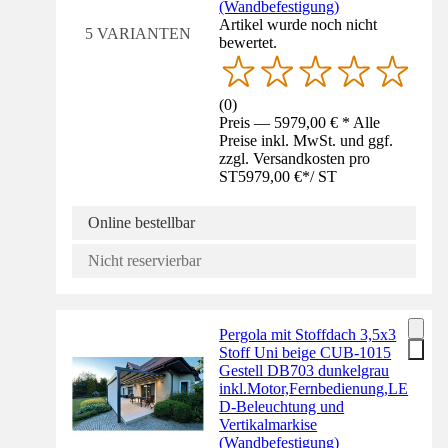
(Wandbefestigung)
Artikel wurde noch nicht
5 VARIANTEN
bewertet.
(
0
)
Preis — 5979,00 € * Alle
Preise inkl. MwSt. und ggf.
zzgl. Versandkosten pro
ST
5979,00 €
*
/
ST
Online bestellbar
Nicht reservierbar
Pergola mit Stoffdach 3,5x3
Stoff Uni beige CUB-1015
Gestell DB703 dunkelgrau
inkl.Motor,Fernbedienung,LE
D-Beleuchtung und
Vertikalmarkise
(Wandbefestigung)