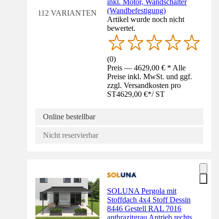
inkl. Motor, Wandschalter
(Wandbefestigung)
112 VARIANTEN
Artikel wurde noch nicht
bewertet.
(
0
)
Preis — 4629,00 € * Alle
Preise inkl. MwSt. und ggf.
zzgl. Versandkosten pro
ST
4629,00 €
*
/
ST
Online bestellbar
Nicht reservierbar
SOLUNA Pergola mit
Stoffdach 4x4 Stoff Dessin
8446 Gestell RAL 7016
anthrazitgrau Antrieb rechts