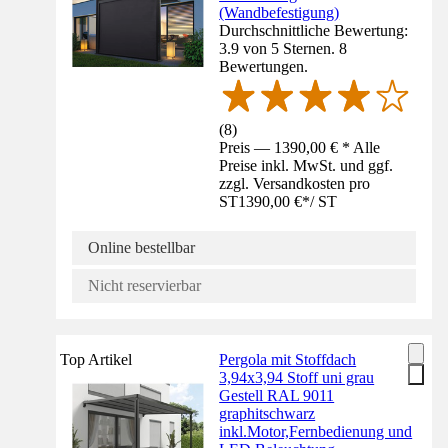
(Wandbefestigung)
Durchschnittliche Bewertung:
3.9 von 5 Sternen. 8
Bewertungen.
(
8
)
Preis — 1390,00 € * Alle
Preise inkl. MwSt. und ggf.
zzgl. Versandkosten pro
ST
1390,00 €
*
/
ST
Online bestellbar
Nicht reservierbar
Top Artikel
Pergola mit Stoffdach
3,94x3,94 Stoff uni grau
Gestell RAL 9011
graphitschwarz
inkl.Motor,Fernbedienung und