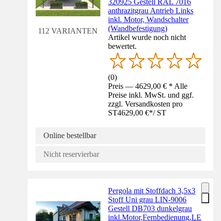
320925 Gestell RAL 7016
anthrazitgrau Antrieb Links
inkl. Motor, Wandschalter
(Wandbefestigung)
112 VARIANTEN
Artikel wurde noch nicht
bewertet.
(
0
)
Preis — 4629,00 € * Alle
Preise inkl. MwSt. und ggf.
zzgl. Versandkosten pro
ST
4629,00 €
*
/
ST
Online bestellbar
Nicht reservierbar
Pergola mit Stoffdach 3,5x3
Stoff Uni grau LIN-9006
Gestell DB703 dunkelgrau
inkl.Motor,Fernbedienung,LE