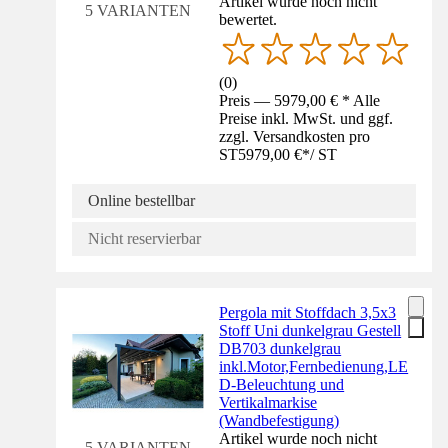
Artikel wurde noch nicht
5 VARIANTEN
bewertet.
(
0
)
Preis — 5979,00 € * Alle
Preise inkl. MwSt. und ggf.
zzgl. Versandkosten pro
ST
5979,00 €
*
/
ST
Online bestellbar
Nicht reservierbar
Pergola mit Stoffdach 3,5x3
Stoff Uni dunkelgrau Gestell
DB703 dunkelgrau
inkl.Motor,Fernbedienung,LE
D-Beleuchtung und
Vertikalmarkise
(Wandbefestigung)
Artikel wurde noch nicht
5 VARIANTEN