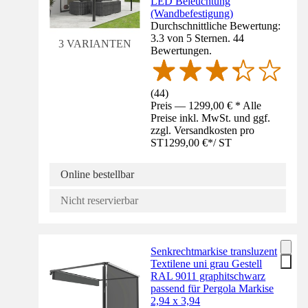
LED Beleuchtung
(Wandbefestigung)
Durchschnittliche Bewertung:
3.3 von 5 Sternen. 44
3 VARIANTEN
Bewertungen.
(
44
)
Preis — 1299,00 € * Alle
Preise inkl. MwSt. und ggf.
zzgl. Versandkosten pro
ST
1299,00 €
*
/
ST
Online bestellbar
Nicht reservierbar
Senkrechtmarkise transluzent
Textilene uni grau Gestell
RAL 9011 graphitschwarz
passend für Pergola Markise
2,94 x 3,94