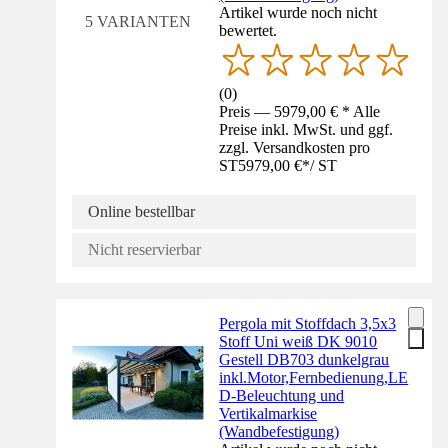
Artikel wurde noch nicht
5 VARIANTEN
bewertet.
(
0
)
Preis — 5979,00 € * Alle
Preise inkl. MwSt. und ggf.
zzgl. Versandkosten pro
ST
5979,00 €
*
/
ST
Online bestellbar
Nicht reservierbar
Pergola mit Stoffdach 3,5x3
Stoff Uni weiß DK 9010
Gestell DB703 dunkelgrau
inkl.Motor,Fernbedienung,LE
D-Beleuchtung und
Vertikalmarkise
(Wandbefestigung)