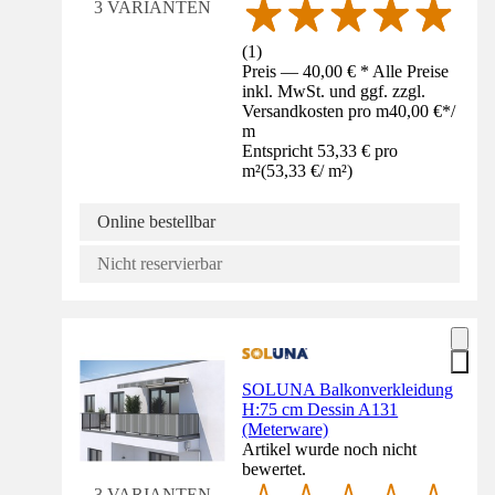
3 VARIANTEN
(
1
)
Preis — 40,00 € * Alle Preise
inkl. MwSt. und ggf. zzgl.
Versandkosten pro m
40,00 €
*
/
m
Entspricht 53,33 € pro
m²
(
53,33 €
/
m²
)
Online bestellbar
Nicht reservierbar
SOLUNA Balkonverkleidung
H:75 cm Dessin A131
(Meterware)
Artikel wurde noch nicht
bewertet.
3 VARIANTEN