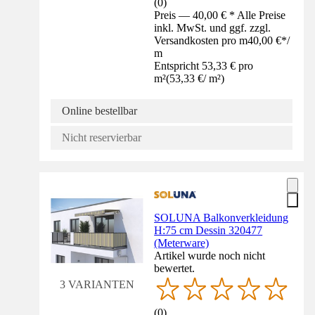
(
0
)
Preis — 40,00 € * Alle Preise
inkl. MwSt. und ggf. zzgl.
Versandkosten pro m
40,00 €
*
/
m
Entspricht 53,33 € pro
m²
(
53,33 €
/
m²
)
Online bestellbar
Nicht reservierbar
SOLUNA Balkonverkleidung
H:75 cm Dessin 320477
(Meterware)
Artikel wurde noch nicht
bewertet.
3 VARIANTEN
(
0
)