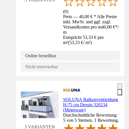
(
0
)
Preis — 40,00 € * Alle Preise
inkl. MwSt. und ggf. zzgl.
Versandkosten pro m
40,00 €
*
/
m
Entspricht 53,33 € pro
m²
(
53,33 €
/
m²
)
Online bestellbar
Nicht reservierbar
SOLUNA Balkonverkleidung
H:75 cm Dessin 320234
(Meterware)
Durchschnittliche Bewertung:
5 von 5 Sternen. 1 Bewertung.
3 VARIANTEN