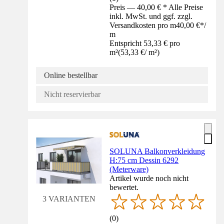
Preis — 40,00 € * Alle Preise
inkl. MwSt. und ggf. zzgl.
Versandkosten pro m
40,00 €
*
/
m
Entspricht 53,33 € pro
m²
(
53,33 €
/
m²
)
Online bestellbar
Nicht reservierbar
SOLUNA Balkonverkleidung
H:75 cm Dessin 6292
(Meterware)
Artikel wurde noch nicht
bewertet.
3 VARIANTEN
(
0
)