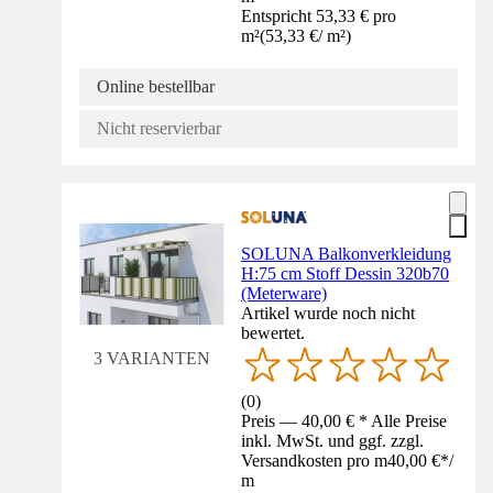
Entspricht 53,33 € pro
m²
(
53,33 €
/
m²
)
Online bestellbar
Nicht reservierbar
SOLUNA Balkonverkleidung
H:75 cm Stoff Dessin 320b70
(Meterware)
Artikel wurde noch nicht
bewertet.
3 VARIANTEN
(
0
)
Preis — 40,00 € * Alle Preise
inkl. MwSt. und ggf. zzgl.
Versandkosten pro m
40,00 €
*
/
m