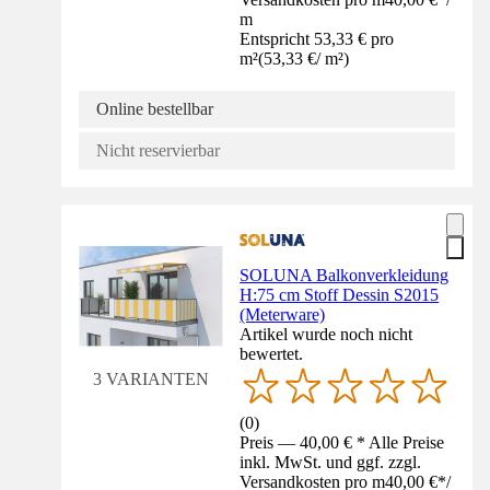
m
Entspricht 53,33 € pro
m²
(
53,33 €
/
m²
)
Online bestellbar
Nicht reservierbar
SOLUNA Balkonverkleidung
H:75 cm Stoff Dessin S2015
(Meterware)
Artikel wurde noch nicht
bewertet.
3 VARIANTEN
(
0
)
Preis — 40,00 € * Alle Preise
inkl. MwSt. und ggf. zzgl.
Versandkosten pro m
40,00 €
*
/