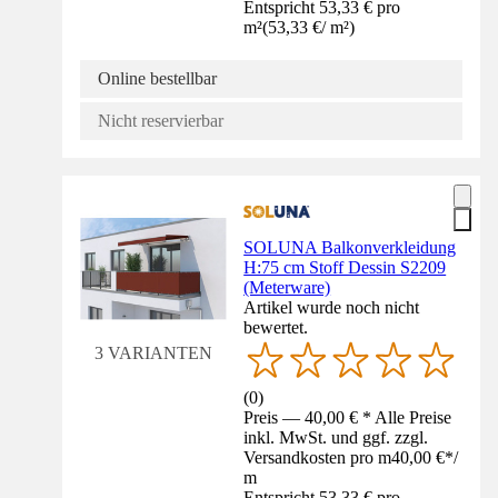
Entspricht 53,33 € pro
m²
(
53,33 €
/
m²
)
Online bestellbar
Nicht reservierbar
SOLUNA Balkonverkleidung
H:75 cm Stoff Dessin S2209
(Meterware)
Artikel wurde noch nicht
bewertet.
3 VARIANTEN
(
0
)
Preis — 40,00 € * Alle Preise
inkl. MwSt. und ggf. zzgl.
Versandkosten pro m
40,00 €
*
/
m
Entspricht 53,33 € pro