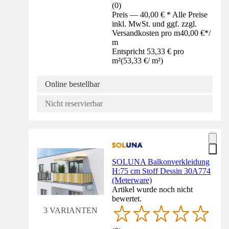
(
0
)
Preis — 40,00 € * Alle Preise
inkl. MwSt. und ggf. zzgl.
Versandkosten pro m
40,00 €
*
/
m
Entspricht 53,33 € pro
m²
(
53,33 €
/
m²
)
Online bestellbar
Nicht reservierbar
SOLUNA Balkonverkleidung
H:75 cm Stoff Dessin 30A774
(Meterware)
Artikel wurde noch nicht
bewertet.
3 VARIANTEN