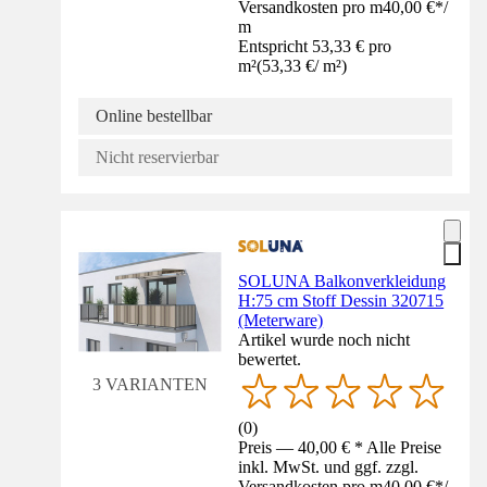
Versandkosten pro m
40,00 €
*
/
m
Entspricht 53,33 € pro
m²
(
53,33 €
/
m²
)
Online bestellbar
Nicht reservierbar
SOLUNA Balkonverkleidung
H:75 cm Stoff Dessin 320715
(Meterware)
Artikel wurde noch nicht
bewertet.
3 VARIANTEN
(
0
)
Preis — 40,00 € * Alle Preise
inkl. MwSt. und ggf. zzgl.
Versandkosten pro m
40,00 €
*
/