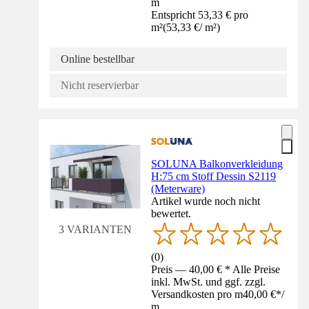
m
Entspricht 53,33 € pro
m²
(
53,33 €
/
m²
)
Online bestellbar
Nicht reservierbar
SOLUNA Balkonverkleidung
H:75 cm Stoff Dessin S2119
(Meterware)
Artikel wurde noch nicht
bewertet.
3 VARIANTEN
(
0
)
Preis — 40,00 € * Alle Preise
inkl. MwSt. und ggf. zzgl.
Versandkosten pro m
40,00 €
*
/
m