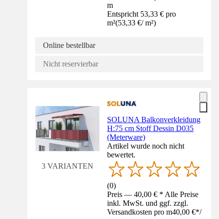
m
Entspricht 53,33 € pro
m²
(
53,33 €
/
m²
)
Online bestellbar
Nicht reservierbar
SOLUNA Balkonverkleidung
H:75 cm Stoff Dessin D035
(Meterware)
Artikel wurde noch nicht
bewertet.
3 VARIANTEN
(
0
)
Preis — 40,00 € * Alle Preise
inkl. MwSt. und ggf. zzgl.
Versandkosten pro m
40,00 €
*
/