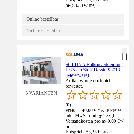
m²
(
53,33 €
/
m²
)
Online bestellbar
Nicht reservierbar
SOLUNA Balkonverkleidung
H:75 cm Stoff Dessin S3013
(Meterware)
Artikel wurde noch nicht
bewertet.
3 VARIANTEN
(
0
)
Preis — 40,00 € * Alle Preise
inkl. MwSt. und ggf. zzgl.
Versandkosten pro m
40,00 €
*
/
m
Entspricht 53,33 € pro