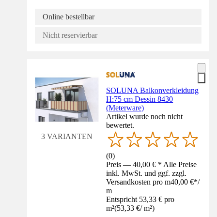
Online bestellbar
Nicht reservierbar
SOLUNA Balkonverkleidung
H:75 cm Dessin 8430
(Meterware)
Artikel wurde noch nicht
bewertet.
3 VARIANTEN
(
0
)
Preis — 40,00 € * Alle Preise
inkl. MwSt. und ggf. zzgl.
Versandkosten pro m
40,00 €
*
/
m
Entspricht 53,33 € pro
m²
(
53,33 €
/
m²
)