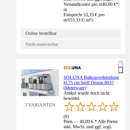
Versandkosten pro m
40,00 €
*
/
m
Entspricht 53,33 € pro
m²
(
53,33 €
/
m²
)
Online bestellbar
Nicht reservierbar
SOLUNA Balkonverkleidung
H:75 cm Stoff Dessin 8935
(Meterware)
Artikel wurde noch nicht
bewertet.
3 VARIANTEN
(
0
)
Preis — 40,00 € * Alle Preise
inkl. MwSt. und ggf. zzgl.