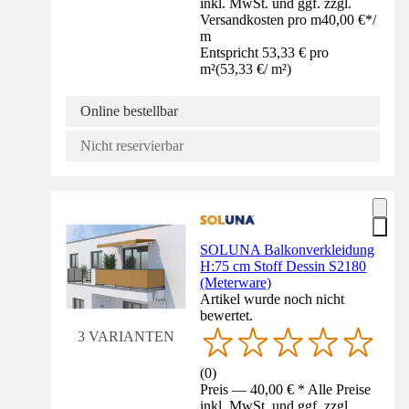
inkl. MwSt. und ggf. zzgl.
Versandkosten pro m
40,00 €
*
/
m
Entspricht 53,33 € pro
m²
(
53,33 €
/
m²
)
Online bestellbar
Nicht reservierbar
SOLUNA Balkonverkleidung
H:75 cm Stoff Dessin S2180
(Meterware)
Artikel wurde noch nicht
bewertet.
3 VARIANTEN
(
0
)
Preis — 40,00 € * Alle Preise
inkl. MwSt. und ggf. zzgl.