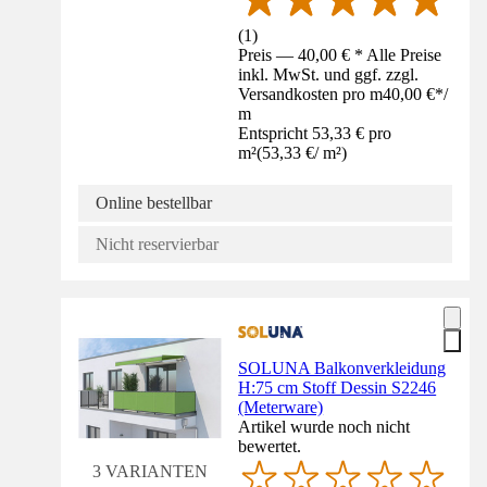
(
1
)
Preis — 40,00 € * Alle Preise
inkl. MwSt. und ggf. zzgl.
Versandkosten pro m
40,00 €
*
/
m
Entspricht 53,33 € pro
m²
(
53,33 €
/
m²
)
Online bestellbar
Nicht reservierbar
SOLUNA Balkonverkleidung
H:75 cm Stoff Dessin S2246
(Meterware)
Artikel wurde noch nicht
bewertet.
3 VARIANTEN