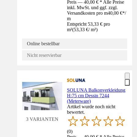
Preis — 40,00 € * Alle Preise
inkl. MwSt. und ggf. zzgl.
Versandkosten pro m
40,00 €
*
/
m
Entspricht 53,33 € pro
m²
(
53,33 €
/
m²
)
Online bestellbar
Nicht reservierbar
SOLUNA Balkonverkleidung
H:75 cm Dessin 7244
(Meterware)
Artikel wurde noch nicht
bewertet.
3 VARIANTEN
(
0
)
Preis — 40,00 € * Alle Preise