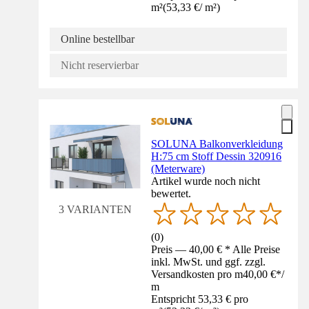
m²
(
53,33 €
/
m²
)
Online bestellbar
Nicht reservierbar
SOLUNA Balkonverkleidung
H:75 cm Stoff Dessin 320916
(Meterware)
Artikel wurde noch nicht
bewertet.
3 VARIANTEN
(
0
)
Preis — 40,00 € * Alle Preise
inkl. MwSt. und ggf. zzgl.
Versandkosten pro m
40,00 €
*
/
m
Entspricht 53,33 € pro