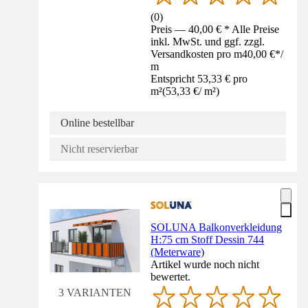
(
0
)
Preis — 40,00 € * Alle Preise
inkl. MwSt. und ggf. zzgl.
Versandkosten pro m
40,00 €
*
/
m
Entspricht 53,33 € pro
m²
(
53,33 €
/
m²
)
Online bestellbar
Nicht reservierbar
SOLUNA Balkonverkleidung
H:75 cm Stoff Dessin 744
(Meterware)
Artikel wurde noch nicht
bewertet.
3 VARIANTEN