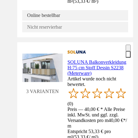
m²
(
53,33 €
/
m²
)
Online bestellbar
Nicht reservierbar
SOLUNA Balkonverkleidung
H:75 cm Stoff Dessin S2238
(Meterware)
Artikel wurde noch nicht
bewertet.
3 VARIANTEN
(
0
)
Preis — 40,00 € * Alle Preise
inkl. MwSt. und ggf. zzgl.
Versandkosten pro m
40,00 €
*
/
m
Entspricht 53,33 € pro
m²
(
53,33 €
/
m²
)