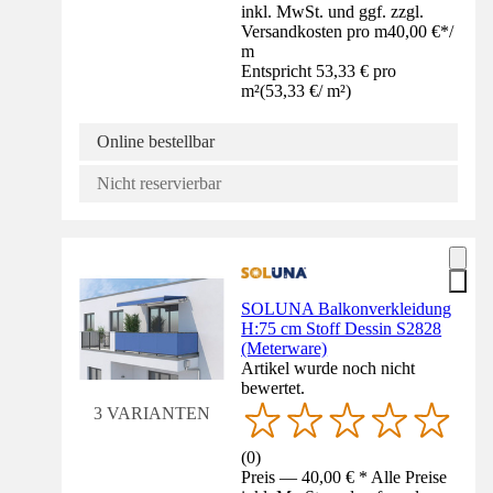
inkl. MwSt. und ggf. zzgl.
Versandkosten pro m
40,00 €
*
/
m
Entspricht 53,33 € pro
m²
(
53,33 €
/
m²
)
Online bestellbar
Nicht reservierbar
SOLUNA Balkonverkleidung
H:75 cm Stoff Dessin S2828
(Meterware)
Artikel wurde noch nicht
bewertet.
3 VARIANTEN
(
0
)
Preis — 40,00 € * Alle Preise