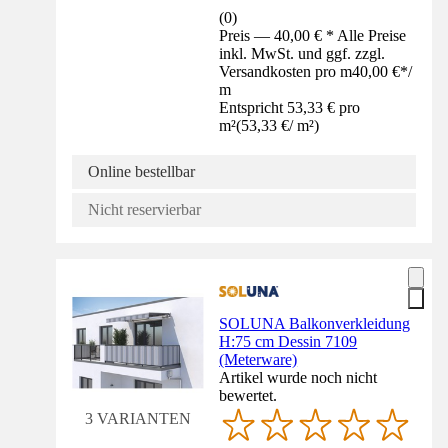
(
0
)
Preis — 40,00 € * Alle Preise
inkl. MwSt. und ggf. zzgl.
Versandkosten pro m
40,00 €
*
/
m
Entspricht 53,33 € pro
m²
(
53,33 €
/
m²
)
Online bestellbar
Nicht reservierbar
SOLUNA Balkonverkleidung
H:75 cm Dessin 7109
(Meterware)
Artikel wurde noch nicht
bewertet.
3 VARIANTEN