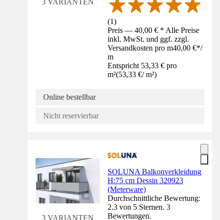
3 VARIANTEN
(
1
)
Preis — 40,00 € * Alle Preise
inkl. MwSt. und ggf. zzgl.
Versandkosten pro m
40,00 €
*
/
m
Entspricht 53,33 € pro
m²
(
53,33 €
/
m²
)
Online bestellbar
Nicht reservierbar
SOLUNA Balkonverkleidung
H:75 cm Dessin 320923
(Meterware)
Durchschnittliche Bewertung:
2.3 von 5 Sternen. 3
Bewertungen.
3 VARIANTEN