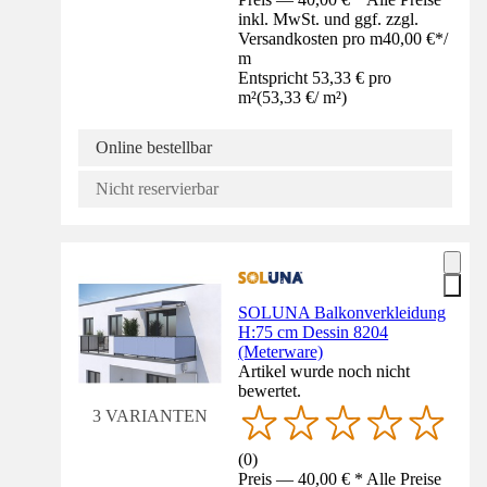
inkl. MwSt. und ggf. zzgl.
Versandkosten pro m
40,00 €
*
/
m
Entspricht 53,33 € pro
m²
(
53,33 €
/
m²
)
Online bestellbar
Nicht reservierbar
SOLUNA Balkonverkleidung
H:75 cm Dessin 8204
(Meterware)
Artikel wurde noch nicht
bewertet.
3 VARIANTEN
(
0
)
Preis — 40,00 € * Alle Preise