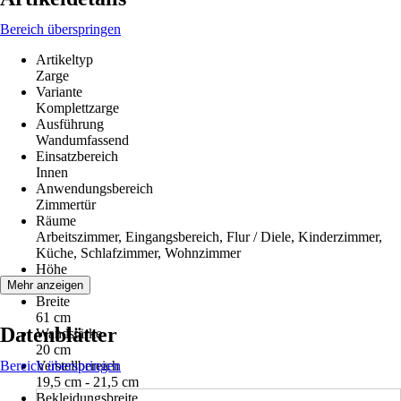
Bereich überspringen
Artikeltyp
Zarge
Variante
Komplettzarge
Ausführung
Wandumfassend
Einsatzbereich
Innen
Anwendungsbereich
Zimmertür
Räume
Arbeitszimmer, Eingangsbereich, Flur / Diele, Kinderzimmer,
Küche, Schlafzimmer, Wohnzimmer
Höhe
198,5 cm
Mehr anzeigen
Breite
61 cm
Datenblätter
Wandstärke
20 cm
Bereich überspringen
Verstellbereich
19,5 cm - 21,5 cm
Bekleidungsbreite