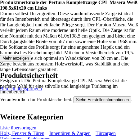
Produktmerkmale der Pertura Komplettzarge CPL Masera Weiß
198,5x61x20 cm Links
Darum solltest Du zugreifen: Diese wandumfassende Zarge ist ideal
für den Innenbereich und überzeugt durch ihre CPL-Oberfläche, die
für Langlebigkeit und einfache Pflege sorgt. Der Farbton Masera Weiß
verleiht jedem Raum eine moderne und helle Optik. Die Zarge ist für
eine Normtür mit den Maßen 61,0x198,5 cm geeignet und bietet eine
Durchgangslichte Breite von 567 mm sowie eine Höhe von 1968 mm.
Die Softkante des Profils sorgt für eine angenehme Haptik und ein
harmonisches Erscheinungsbild. Mit einem Verstellbereich von 19,5-
21,5 cm passt sie sich optimal an Wandstärken von 20 cm an. Die
Mehr anzeigen
Zarge besteht aus robustem Holzwerkstoff, was Stabilität und eine
lange Lebensdauer garantiert.
Produktsicherheit
Festgezurrt: Die Pertura Komplettzarge CPL Masera Weiß ist die
perfekte Wahl für eine stilvolle und langlebige Türlösung im
Bereich überspringen
Innenbereich.
Verantwortlich für Produktsicherheit:
.
Siehe Herstellerinformationen
Weitere Kategorien
Liste überspringen
Holz, Fenster & Türen
Innentüren & Zargen
Türzargen
Holzzargen
Stahlzargen