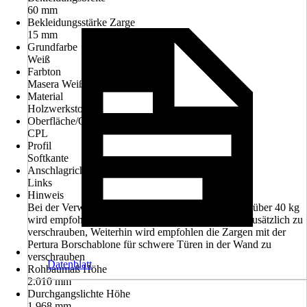
60 mm
Bekleidungsstärke Zarge
15 mm
Grundfarbe
Weiß
Farbton
Masera Weiß
Material
Holzwerkstoff
Oberfläche/Oberflächenbehandlung
CPL
Profil
Softkante
Anschlagrichtung
Links
Hinweis
Bei der Verwendung von Türen mit einem Gewicht über 40 kg
wird empfohlen vor der Montage die Bandtaschen zusätzlich zu
verschrauben, Weiterhin wird empfohlen die Zargen mit der
Pertura Borschablone für schwere Türen in der Wand zu
verschrauben
Datenblatt
Rohbaumaß Höhe
2.010 mm
Durchgangslichte Höhe
1.968 mm