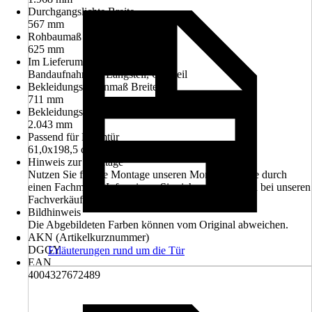
Durchgangslichte Breite
567 mm
Rohbaumaß Breite
625 mm
Im Lieferumfang enthalten
Bandaufnahmen, Längsteil, Querteil
Bekleidungsaußenmaß Breite
711 mm
Bekleidungsaußenmaß Höhe
2.043 mm
Passend für Normtür
61,0x198,5 cm
Hinweis zur Montage
Nutzen Sie für die Montage unseren Montageservice durch
einen Fachmann. Informieren Sie sich unverbindlich bei unseren
Fachverkäufern im Markt.
Bildhinweis
Die Abgebildeten Farben können vom Original abweichen.
AKN (Artikelkurznummer)
DGGY
Erläuterungen rund um die Tür
EAN
4004327672489