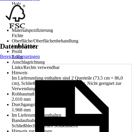
Holz
Farbton
Fichte
Material
Holz
Materialspezifizierung
Fichte
Oberfläche/Oberflächenbehandlung
Datenblätter
Unbehandelt
Profil
Bereich überspringen
Eckig
Anschlagrichtung
Links/Rechts verwendbar
Hinweis
Im Lieferumfang enthalten sind 2 Querteile (73,5 cm + 86,0
cm), Schließblech, 2 Aufschraubbänder, Nicht geeignet zur
Verwendung mit Ganzglastüren
Rohbaumaß Höhe
2.010 mm
Durchgangslichte Höhe
1.968 mm
Im Lieferumfang enthalten
Bandaufnahmen, Längsteil, Querteil, Geschlossenes
Schließblech, Offenes Schließblech
Hinweis zur Montage