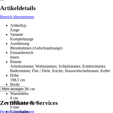
Artikeldetails
Bereich überspringen
Artikeltyp
Zarge
Variante
Komplettzarge
Ausführung
Blendrahmen (Aufschraubzarge)
Einsatzbereich
Innen
Räume
Arbeitszimmer, Wohnzimmer, Schlafzimmer, Kinderzimmer,
Badezimmer, Flur / Diele, Küche, Hauswirtschaftsraum, Keller
Höhe
198,5 cm
Breite
73,5 cm, 86 cm
Mehr anzeigen
Wandstärke
0 cm
Zertifikate & Services
Bekleidungsbreite
0 mm
Bereich überspringen
Grundfarbe