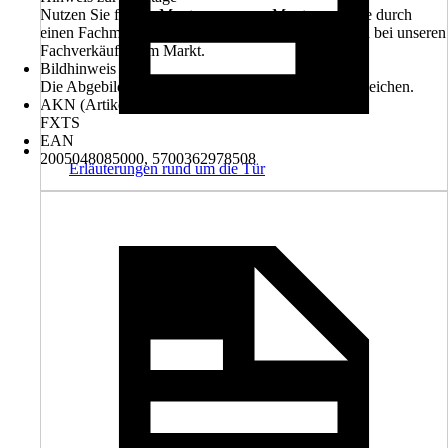
Nutzen Sie für die Montage unseren Montageservice durch
einen Fachmann. Informieren Sie sich unverbindlich bei unseren
Fachverkäufern im Markt.
Bildhinweis
Die Abgebildeten Farben können vom Original abweichen.
AKN (Artikelkurznummer)
FXTS
EAN
2005048085000, 5700362978508
Erläuterungen rund um die Tür