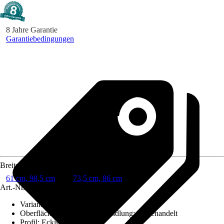
8 Jahre Garantie
Garantiebedingungen
Breite
61 cm, 98,5 cm
73,5 cm, 86 cm
Art.-Nr.
5048085
Variante
:
Komplettzarge
Oberfläche/Oberflächenbehandlung
:
Unbehandelt
Profil
:
Eckig