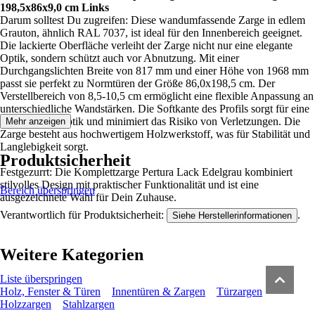
198,5x86x9,0 cm Links
Darum solltest Du zugreifen: Diese wandumfassende Zarge in edlem
Grauton, ähnlich RAL 7037, ist ideal für den Innenbereich geeignet.
Die lackierte Oberfläche verleiht der Zarge nicht nur eine elegante
Optik, sondern schützt auch vor Abnutzung. Mit einer
Durchgangslichten Breite von 817 mm und einer Höhe von 1968 mm
passt sie perfekt zu Normtüren der Größe 86,0x198,5 cm. Der
Verstellbereich von 8,5-10,5 cm ermöglicht eine flexible Anpassung an
unterschiedliche Wandstärken. Die Softkante des Profils sorgt für eine
angenehme Haptik und minimiert das Risiko von Verletzungen. Die
Mehr anzeigen
Zarge besteht aus hochwertigem Holzwerkstoff, was für Stabilität und
Langlebigkeit sorgt.
Produktsicherheit
Festgezurrt: Die Komplettzarge Pertura Lack Edelgrau kombiniert
stilvolles Design mit praktischer Funktionalität und ist eine
Bereich überspringen
ausgezeichnete Wahl für Dein Zuhause.
Verantwortlich für Produktsicherheit:
.
Siehe Herstellerinformationen
Weitere Kategorien
Liste überspringen
Holz, Fenster & Türen
Innentüren & Zargen
Türzargen
Holzzargen
Stahlzargen