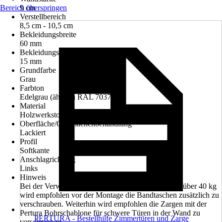
Bereich überspringen
9 cm
Verstellbereich
8,5 cm - 10,5 cm
Bekleidungsbreite
60 mm
Bekleidungsstärke Zarge
15 mm
Grundfarbe
Grau
Farbton
Edelgrau (ähnlich RAL 7037)
Material
Holzwerkstoff
Oberfläche/Oberflächenbehandlung
Lackiert
Profil
Softkante
Anschlagrichtung
Links
Hinweis
Bei der Verwendung von Türen mit einem Gewicht über 40 kg
wird empfohlen vor der Montage die Bandtaschen zusätzlich zu
verschrauben. Weiterhin wird empfohlen die Zargen mit der
Pertura Bohrschablone für schwere Türen in der Wand zu
PERTURA - Bestellhilfe Zimmertüren und Zarge
verschrauben.