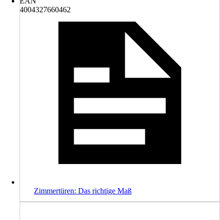
EAN
4004327660462
Zimmertüren: Das richtige Maß