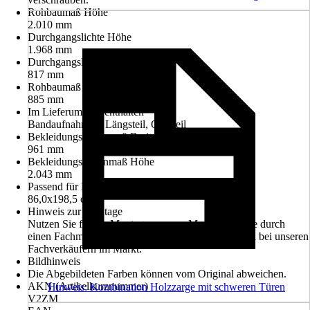
Rohbaumaß Höhe
2.010 mm
Durchgangslichte Höhe
1.968 mm
Durchgangslichte Breite
817 mm
Rohbaumaß Breite
885 mm
Im Lieferumfang enthalten
Bandaufnahmen, Längsteil, Querteil
Bekleidungsaußenmaß Breite
961 mm
Bekleidungsaußenmaß Höhe
2.043 mm
Passend für Normtür
86,0x198,5 cm
Hinweis zur Montage
Nutzen Sie für die Montage unseren Montageservice durch
einen Fachmann. Informieren Sie sich unverbindlich bei unseren
Fachverkäufern im Markt.
Bildhinweis
Die Abgebildeten Farben können vom Original abweichen.
AKN (Artikelkurznummer)
Hinweis: Kombination Holzzarge mit schweren Türen
V2ZM