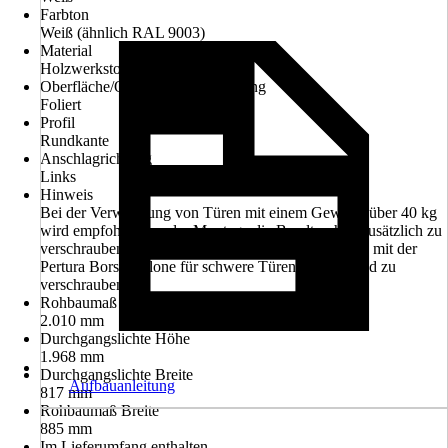
Farbton
Weiß (ähnlich RAL 9003)
Material
Holzwerkstoff
Oberfläche/Oberflächenbehandlung
Foliert
Profil
Rundkante
Anschlagrichtung
Links
Hinweis
Bei der Verwendung von Türen mit einem Gewicht über 40 kg
wird empfohlen vor der Montage die Bandtaschen zusätzlich zu
verschrauben. Weiterhin wird empfohlen die Zargen mit der
Pertura Borschablone für schwere Türen in der Wand zu
verschrauben.
Rohbaumaß Höhe
2.010 mm
Durchgangslichte Höhe
1.968 mm
Durchgangslichte Breite
Aufbauanleitung
817 mm
Rohbaumaß Breite
885 mm
Im Lieferumfang enthalten