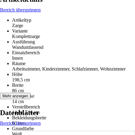
Bereich überspringen
Artikeltyp
Zarge
Variante
Komplettzarge
Ausführung
Wandumfassend
Einsatzbereich
Innen
Räume
Arbeitszimmer, Kinderzimmer, Schlafzimmer, Wohnzimmer
Höhe
198,5 cm
Breite
86 cm
Wandstärke
Mehr anzeigen
14 cm
Verstellbereich
Datenblätter
14 cm - 16 cm
Bekleidungsbreite
Bereich überspringen
60 mm
Grundfarbe
Weiß