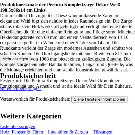
Produktmerkmale der Pertura Komplettzarge Dekor Weiß
198,5x86x14 cm Links
Darum solltest Du zugreifen: Diese wandumfassende Zarge in
elegantem Weiß fügt sich nahtlos in jedes Raumdesign ein. Die Zarge
ist aus robustem Holzwerkstoff gefertigt und verfügt über eine folierte
Oberfläche, die für eine einfache Reinigung und Pflege sorgt. Mit einer
Bekleidungsbreite von 60 mm und einem Verstellbereich von 14-16
cm passt sie perfekt in Wände mit einer Stärke von 14 cm. Die
Rundkante verleiht der Zarge ein modernes Aussehen und schützt vor
scharfen Kanten. Die Durchgangslichte mit einer Breite von 817 mm
und einer Höhe von 1968 mm bietet einen großzügigen Zugang. Die
Mehr anzeigen
Komplettzarge beinhaltet Bandaufnahmen, Längs- und Querteile, was
die Montage erleichtert und eine stabile Konstruktion gewährleistet.
Produktsicherheit
Festgezurrt: Die Pertura Komplettzarge Dekor Weiß kombiniert
Funktionalität und Ästhetik und ist die ideale Wahl für Dein Zuhause.
Bereich überspringen
Verantwortlich für Produktsicherheit:
.
Siehe Herstellerinformationen
Weitere Kategorien
Liste überspringen
Holz, Fenster & Türen
Innentüren & Zargen
Türzargen