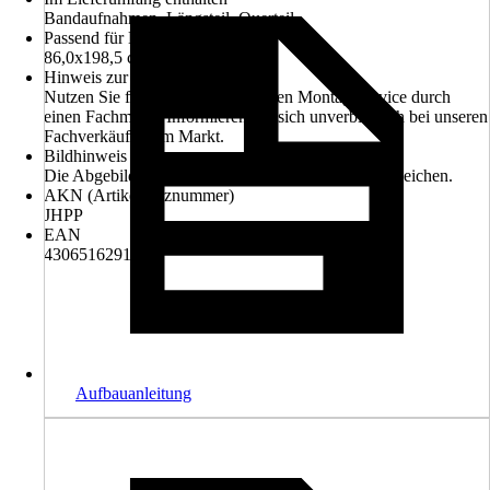
Bandaufnahmen, Längsteil, Querteil
Passend für Normtür
86,0x198,5 cm
Hinweis zur Montage
Nutzen Sie für die Montage unseren Montageservice durch
einen Fachmann. Informieren Sie sich unverbindlich bei unseren
Fachverkäufern im Markt.
Bildhinweis
Die Abgebildeten Farben können vom Original abweichen.
AKN (Artikelkurznummer)
JHPP
EAN
4306516291380
Aufbauanleitung