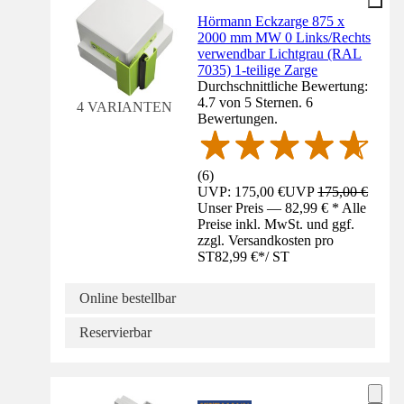
Hörmann Eckzarge 875 x
2000 mm MW 0 Links/Rechts
verwendbar Lichtgrau (RAL
7035) 1-teilige Zarge
Durchschnittliche Bewertung:
4.7 von 5 Sternen. 6
4 VARIANTEN
Bewertungen.
(
6
)
UVP: 175,00 €
UVP
175,00 €
Unser Preis — 82,99 € * Alle
Preise inkl. MwSt. und ggf.
zzgl. Versandkosten pro
ST
82,99 €
*
/
ST
Online bestellbar
Reservierbar