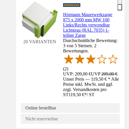
Hörmann Mauerwerkzarge
875 x 2000 mm MW 100
Links/Rechts verwendbar
Lichtgrau (RAL 7035) 1-
teilige Zarge
Durchschnittliche Bewertung:
20 VARIANTEN
3 von 5 Sternen. 2
Bewertungen.
(
2
)
UVP: 209,00 €
UVP
209,00 €
Unser Preis — 119,50 € * Alle
Preise inkl. MwSt. und ggf.
zzgl. Versandkosten pro
ST
119,50 €
*
/
ST
Online bestellbar
Nicht reservierbar