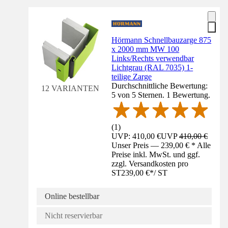
Hörmann Schnellbauzarge 875
x 2000 mm MW 100
Links/Rechts verwendbar
Lichtgrau (RAL 7035) 1-
teilige Zarge
Durchschnittliche Bewertung:
12 VARIANTEN
5 von 5 Sternen. 1 Bewertung.
(
1
)
UVP: 410,00 €
UVP
410,00 €
Unser Preis — 239,00 € * Alle
Preise inkl. MwSt. und ggf.
zzgl. Versandkosten pro
ST
239,00 €
*
/
ST
Online bestellbar
Nicht reservierbar