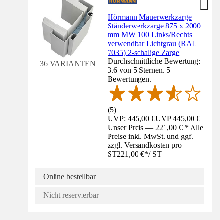
Hörmann Mauerwerkzarge
Ständerwerkzarge 875 x 2000
mm MW 100 Links/Rechts
verwendbar Lichtgrau (RAL
7035) 2-schalige Zarge
Durchschnittliche Bewertung:
36 VARIANTEN
3.6 von 5 Sternen. 5
Bewertungen.
(
5
)
UVP: 445,00 €
UVP
445,00 €
Unser Preis — 221,00 € * Alle
Preise inkl. MwSt. und ggf.
zzgl. Versandkosten pro
ST
221,00 €
*
/
ST
Online bestellbar
Nicht reservierbar