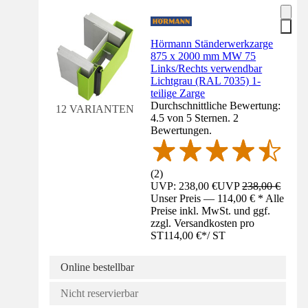
Hörmann Ständerwerkzarge
875 x 2000 mm MW 75
Links/Rechts verwendbar
Lichtgrau (RAL 7035) 1-
teilige Zarge
Durchschnittliche Bewertung:
12 VARIANTEN
4.5 von 5 Sternen. 2
Bewertungen.
(
2
)
UVP: 238,00 €
UVP
238,00 €
Unser Preis — 114,00 € * Alle
Preise inkl. MwSt. und ggf.
zzgl. Versandkosten pro
ST
114,00 €
*
/
ST
Online bestellbar
Nicht reservierbar