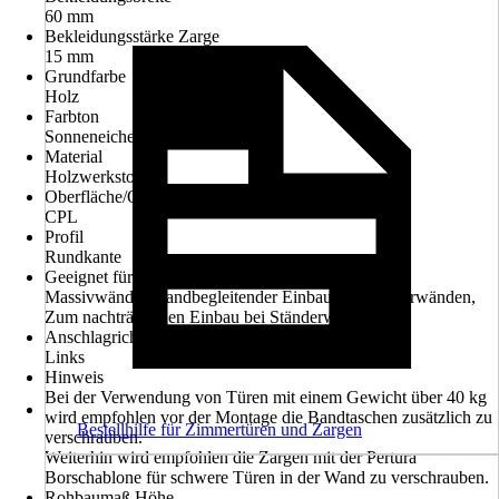
60 mm
Bekleidungsstärke Zarge
15 mm
Grundfarbe
Holz
Farbton
Sonneneiche
Material
Holzwerkstoff
Oberfläche/Oberflächenbehandlung
CPL
Profil
Rundkante
Geeignet für
Massivwände, Wandbegleitender Einbau bei Ständerwänden,
Zum nachträglichen Einbau bei Ständerwänden
Anschlagrichtung
Links
Hinweis
Bei der Verwendung von Türen mit einem Gewicht über 40 kg
wird empfohlen vor der Montage die Bandtaschen zusätzlich zu
Bestellhilfe für Zimmertüren und Zargen
verschrauben.
Weiterhin wird empfohlen die Zargen mit der Pertura
Borschablone für schwere Türen in der Wand zu verschrauben.
Rohbaumaß Höhe