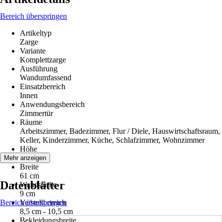
Bereich überspringen
Artikeltyp
Zarge
Variante
Komplettzarge
Ausführung
Wandumfassend
Einsatzbereich
Innen
Anwendungsbereich
Zimmertür
Räume
Arbeitszimmer, Badezimmer, Flur / Diele, Hauswirtschaftsraum,
Keller, Kinderzimmer, Küche, Schlafzimmer, Wohnzimmer
Höhe
198,5 cm
Mehr anzeigen
Breite
61 cm
Datenblätter
Wandstärke
9 cm
Bereich überspringen
Verstellbereich
8,5 cm - 10,5 cm
Bekleidungsbreite