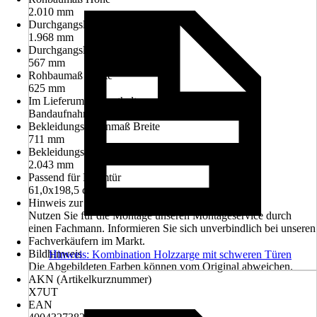
2.010 mm
Durchgangslichte Höhe
1.968 mm
Durchgangslichte Breite
567 mm
Rohbaumaß Breite
625 mm
Im Lieferumfang enthalten
Bandaufnahmen, Längsteil, Querteil
Bekleidungsaußenmaß Breite
711 mm
Bekleidungsaußenmaß Höhe
2.043 mm
Passend für Normtür
61,0x198,5 cm
Hinweis zur Montage
Nutzen Sie für die Montage unseren Montageservice durch
einen Fachmann. Informieren Sie sich unverbindlich bei unseren
Fachverkäufern im Markt.
Bildhinweis
Hinweis: Kombination Holzzarge mit schweren Türen
Die Abgebildeten Farben können vom Original abweichen.
AKN (Artikelkurznummer)
X7UT
EAN