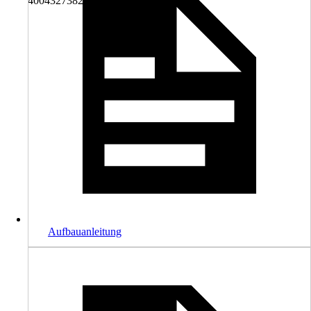
4004327382883
Aufbauanleitung