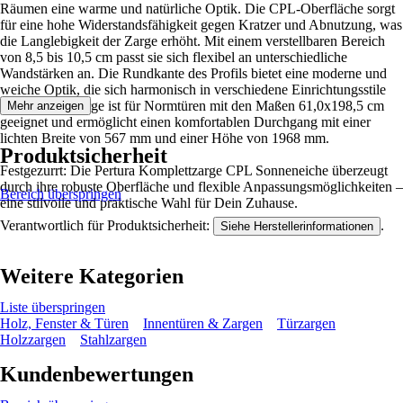
Räumen eine warme und natürliche Optik. Die CPL-Oberfläche sorgt
für eine hohe Widerstandsfähigkeit gegen Kratzer und Abnutzung, was
die Langlebigkeit der Zarge erhöht. Mit einem verstellbaren Bereich
von 8,5 bis 10,5 cm passt sie sich flexibel an unterschiedliche
Wandstärken an. Die Rundkante des Profils bietet eine moderne und
weiche Optik, die sich harmonisch in verschiedene Einrichtungsstile
einfügt. Die Zarge ist für Normtüren mit den Maßen 61,0x198,5 cm
Mehr anzeigen
geeignet und ermöglicht einen komfortablen Durchgang mit einer
lichten Breite von 567 mm und einer Höhe von 1968 mm.
Produktsicherheit
Festgezurrt: Die Pertura Komplettzarge CPL Sonneneiche überzeugt
durch ihre robuste Oberfläche und flexible Anpassungsmöglichkeiten –
Bereich überspringen
eine stilvolle und praktische Wahl für Dein Zuhause.
Verantwortlich für Produktsicherheit:
.
Siehe Herstellerinformationen
Weitere Kategorien
Liste überspringen
Holz, Fenster & Türen
Innentüren & Zargen
Türzargen
Holzzargen
Stahlzargen
Kundenbewertungen