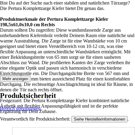
Bist Du auf der Suche nach einer stabilen und natürlichen Türzarge?
Die Pertura Komplettzarge Kiefer bietet Dir genau das.
Produktmerkmale der Pertura Komplettzarge Kiefer
198,5x61,0x10,0 cm Rechts
Darum solltest Du zugreifen: Diese wandumfassende Zarge aus
unbehandeltem Kiefernholz verleiht Deinem Raum eine natürliche und
warme Ausstrahlung. Die Zarge ist für eine Wandstärke von 10 cm
geeignet und bietet einen Verstellbereich von 10-12 cm, was eine
flexible Anpassung an unterschiedliche Wandstärken ermöglicht. Mit
einer Bekleidungsbreite von 65 mm sorgt sie für einen sauberen
Abschluss zur Wand. Die profilierten Kanten der Zarge verleihen ihr
eine elegante Optik und passen sich harmonisch in verschiedene
Einrichtungsstile ein. Die Durchgangslichte Breite von 567 mm und
Höhe von 1968 mm bieten ausreichend Platz für einen komfortablen
Mehr anzeigen
Durchgang. Die rechtsseitige Anschlagrichtung ist ideal für Räume, in
denen die Tür nach rechts öffnet.
Produktsicherheit
Festgezurrt: Die Pertura Komplettzarge Kiefer kombiniert natürliche
Ästhetik mit flexibler Anpassungsfähigkeit und ist die perfekte
Bereich überspringen
Ergänzung für Dein Zuhause.
Verantwortlich für Produktsicherheit:
.
Siehe Herstellerinformationen