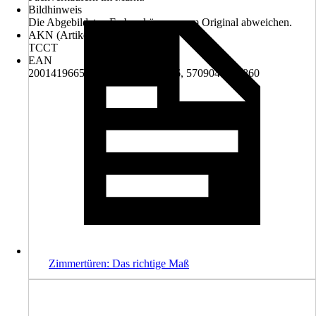
Bildhinweis
Die Abgebildeten Farben können vom Original abweichen.
AKN (Artikelkurznummer)
TCCT
EAN
2001419665000, 5700363000086, 5709046100860
Zimmertüren: Das richtige Maß