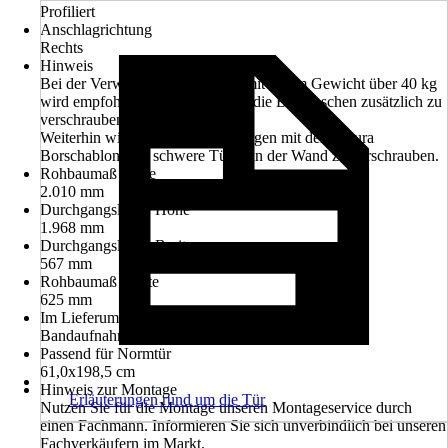
Profiliert
Anschlagrichtung
Rechts
Hinweis
Bei der Verwendung von Türen mit einem Gewicht über 40 kg
wird empfohlen vor der Montage die Bandtaschen zusätzlich zu
verschrauben.
Weiterhin wird empfohlen die Zargen mit der Pertura
Borschablone für schwere Türen in der Wand zu verschrauben.
Rohbaumaß Höhe
2.010 mm
Durchgangslichte Höhe
1.968 mm
Durchgangslichte Breite
567 mm
Rohbaumaß Breite
625 mm
Im Lieferumfang enthalten
Bandaufnahmen, Längsteil, Querteil
Passend für Normtür
61,0x198,5 cm
Hinweis zur Montage
Erläuterungen rund um die Tür
Nutzen Sie für die Montage unseren Montageservice durch
einen Fachmann. Informieren Sie sich unverbindlich bei unseren
Fachverkäufern im Markt.