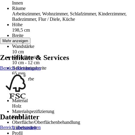
Innen
Räume
Arbeitszimmer, Wohnzimmer, Schlafzimmer, Kinderzimmer,
Badezimmer, Flur / Diele, Küche
Höhe
198,5 cm
Breite
61 cm
Mehr anzeigen
Wandstärke
10 cm
Zertifikate & Services
Verstellbereich
10 cm - 12 cm
Bereich überspringen
Bekleidungsbreite
65 mm
Grundfarbe
Holz
Farbton
Kiefer
Material
Holz
Materialspezifizierung
Datenblätter
Kiefer
Oberfläche/Oberflächenbehandlung
Bereich überspringen
Unbehandelt
Profil