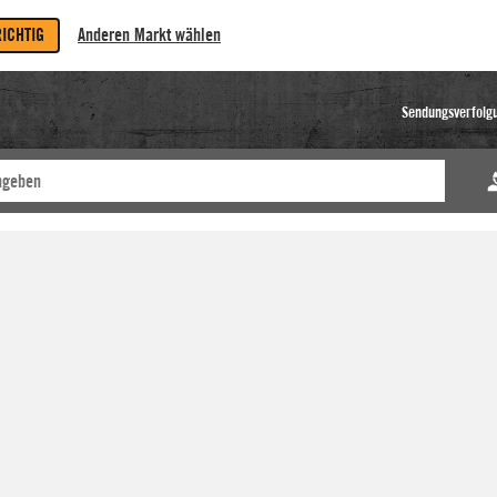
RICHTIG
Anderen Markt wählen
Sendungsverfolg