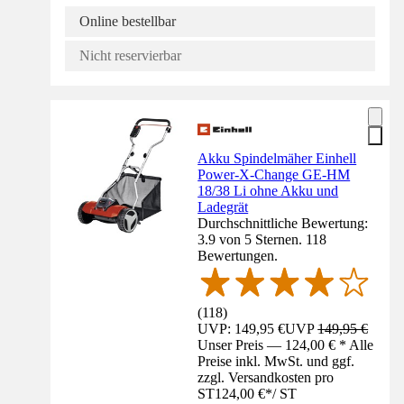
Online bestellbar
Nicht reservierbar
Akku Spindelmäher Einhell
Power-X-Change GE-HM
18/38 Li ohne Akku und
Ladegrät
Durchschnittliche Bewertung:
3.9 von 5 Sternen. 118
Bewertungen.
(
118
)
UVP: 149,95 €
UVP
149,95 €
Unser Preis — 124,00 € * Alle
Preise inkl. MwSt. und ggf.
zzgl. Versandkosten pro
ST
124,00 €
*
/
ST