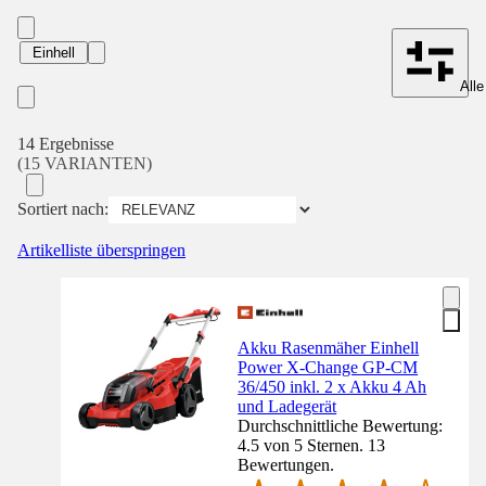
Einhell
Alle
14 Ergebnisse
(15 VARIANTEN)
Sortiert nach:
Artikelliste überspringen
Akku Rasenmäher Einhell
Power X-Change GP-CM
36/450 inkl. 2 x Akku 4 Ah
und Ladegerät
Durchschnittliche Bewertung:
4.5 von 5 Sternen. 13
Bewertungen.