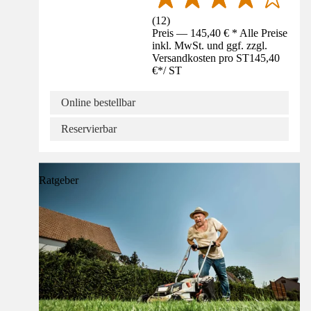
(
12
)
Preis — 145,40 € * Alle Preise
inkl. MwSt. und ggf. zzgl.
Versandkosten pro ST
145,40
€
*
/
ST
Online bestellbar
Reservierbar
Ratgeber