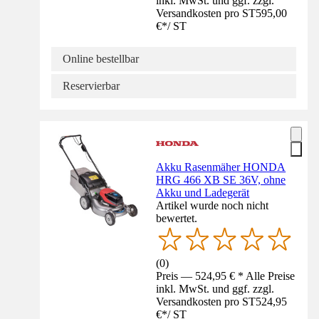
inkl. MwSt. und ggf. zzgl.
Versandkosten pro ST
595,00
€
*
/
ST
Online bestellbar
Reservierbar
Akku Rasenmäher HONDA
HRG 466 XB SE 36V, ohne
Akku und Ladegerät
Artikel wurde noch nicht
bewertet.
(
0
)
Preis — 524,95 € * Alle Preise
inkl. MwSt. und ggf. zzgl.
Versandkosten pro ST
524,95
€
*
/
ST