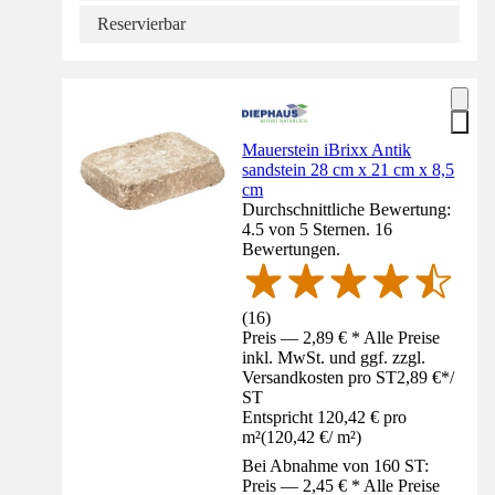
Reservierbar
Mauerstein iBrixx Antik
sandstein 28 cm x 21 cm x 8,5
cm
Durchschnittliche Bewertung:
4.5 von 5 Sternen. 16
Bewertungen.
(
16
)
Preis — 2,89 € * Alle Preise
inkl. MwSt. und ggf. zzgl.
Versandkosten pro ST
2,89 €
*
/
ST
Entspricht 120,42 € pro
m²
(
120,42 €
/
m²
)
Bei Abnahme von 160 ST:
Preis — 2,45 € * Alle Preise