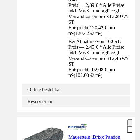
Preis — 2,89 € * Alle Preise
inkl. MwSt. und ggf. zzgl.
Versandkosten pro ST
2,89 €
*
/
ST
Entspricht 120,42 € pro
m²
(
120,42 €
/
m²
)
Bei Abnahme von 160 ST:
Preis — 2,45 € * Alle Preise
inkl. MwSt. und ggf. zzgl.
Versandkosten pro ST
2,45 €
*
/
ST
Entspricht 102,08 € pro
m²
(
102,08 €
/
m²
)
Online bestellbar
Reservierbar
Mauerstein iBrixx Passion