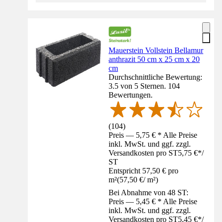
Mauerstein Vollstein Bellamur
anthrazit 50 cm x 25 cm x 20
cm
Durchschnittliche Bewertung:
3.5 von 5 Sternen. 104
Bewertungen.
(
104
)
Preis — 5,75 € * Alle Preise
inkl. MwSt. und ggf. zzgl.
Versandkosten pro ST
5,75 €
*
/
ST
Entspricht 57,50 € pro
m²
(
57,50 €
/
m²
)
Bei Abnahme von 48 ST:
Preis — 5,45 € * Alle Preise
inkl. MwSt. und ggf. zzgl.
Versandkosten pro ST
5,45 €
*
/