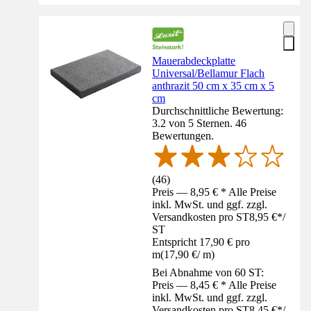
Mauerabdeckplatte
Universal/Bellamur Flach
anthrazit 50 cm x 35 cm x 5
cm
Durchschnittliche Bewertung:
3.2 von 5 Sternen. 46
Bewertungen.
(
46
)
Preis — 8,95 € * Alle Preise
inkl. MwSt. und ggf. zzgl.
Versandkosten pro ST
8,95 €
*
/
ST
Entspricht 17,90 € pro
m
(
17,90 €
/
m
)
Bei Abnahme von 60 ST:
Preis — 8,45 € * Alle Preise
inkl. MwSt. und ggf. zzgl.
Versandkosten pro ST
8,45 €
*
/