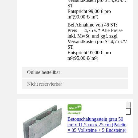
Versandkosten pro ST
4,95 €
*
/
ST
Entspricht 99,00 € pro
m²
(
99,00 €
/
m²
)
Bei Abnahme von 48 ST:
Preis — 4,75 € * Alle Preise
inkl. MwSt. und ggf. zzgl.
Versandkosten pro ST
4,75 €
*
/
ST
Entspricht 95,00 € pro
m²
(
95,00 €
/
m²
)
Online bestellbar
Nicht reservierbar
Betonschalungsstein grau 50
cm x 11,5 cm x 25 cm (Palette
= 85 Vollsteine + 5 Endsteine)