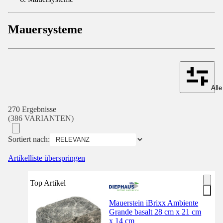
Mauersysteme
Alle
270 Ergebnisse
(386 VARIANTEN)
Sortiert nach:
Artikelliste überspringen
Top Artikel
Mauerstein iBrixx Ambiente
Grande basalt 28 cm x 21 cm
x 14 cm