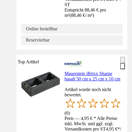
ST
Entspricht 88,46 € pro
m²
(
88,46 €
/
m²
)
Online bestellbar
Reservierbar
Top Artikel
Mauerstein iBrixx Sharpe
basalt 50 cm x 25 cm x 10 cm
Artikel wurde noch nicht
bewertet.
(
0
)
Preis — 4,95 € * Alle Preise
inkl. MwSt. und ggf. zzgl.
Versandkosten pro ST
4,95 €
*
/