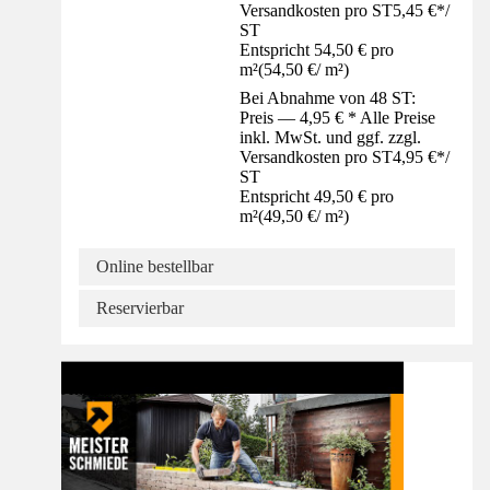
Versandkosten pro ST
5,45 €
*
/
ST
Entspricht 54,50 € pro
m²
(
54,50 €
/
m²
)
Bei Abnahme von 48 ST:
Preis — 4,95 € * Alle Preise
inkl. MwSt. und ggf. zzgl.
Versandkosten pro ST
4,95 €
*
/
ST
Entspricht 49,50 € pro
m²
(
49,50 €
/
m²
)
Online bestellbar
Reservierbar
Anleitung