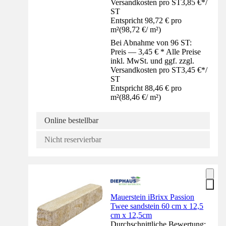
Versandkosten pro ST
3,85 €
*
/
ST
Entspricht 98,72 € pro
m²
(
98,72 €
/
m²
)
Bei Abnahme von 96 ST:
Preis — 3,45 € * Alle Preise
inkl. MwSt. und ggf. zzgl.
Versandkosten pro ST
3,45 €
*
/
ST
Entspricht 88,46 € pro
m²
(
88,46 €
/
m²
)
Online bestellbar
Nicht reservierbar
Mauerstein iBrixx Passion
Twee sandstein 60 cm x 12,5
cm x 12,5cm
Durchschnittliche Bewertung: