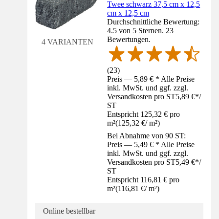
Twee schwarz 37,5 cm x 12,5
cm x 12,5 cm
Durchschnittliche Bewertung:
4.5 von 5 Sternen. 23
Bewertungen.
4 VARIANTEN
(
23
)
Preis — 5,89 € * Alle Preise
inkl. MwSt. und ggf. zzgl.
Versandkosten pro ST
5,89 €
*
/
ST
Entspricht 125,32 € pro
m²
(
125,32 €
/
m²
)
Bei Abnahme von 90 ST:
Preis — 5,49 € * Alle Preise
inkl. MwSt. und ggf. zzgl.
Versandkosten pro ST
5,49 €
*
/
ST
Entspricht 116,81 € pro
m²
(
116,81 €
/
m²
)
Online bestellbar