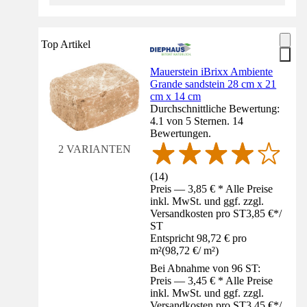
Top Artikel
Mauerstein iBrixx Ambiente
Grande sandstein 28 cm x 21
cm x 14 cm
Durchschnittliche Bewertung:
4.1 von 5 Sternen. 14
Bewertungen.
2 VARIANTEN
(
14
)
Preis — 3,85 € * Alle Preise
inkl. MwSt. und ggf. zzgl.
Versandkosten pro ST
3,85 €
*
/
ST
Entspricht 98,72 € pro
m²
(
98,72 €
/
m²
)
Bei Abnahme von 96 ST:
Preis — 3,45 € * Alle Preise
inkl. MwSt. und ggf. zzgl.
Versandkosten pro ST
3,45 €
*
/