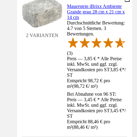
Mauerstein iBrixx Ambiente
Grande grau 28 cm x 21 cm x
14 cm
Durchschnittliche Bewertung:
4.7 von 5 Sternen. 3
Bewertungen.
2 VARIANTEN
(
3
)
Preis — 3,85 € * Alle Preise
inkl. MwSt. und ggf. zzgl.
Versandkosten pro ST
3,85 €
*
/
ST
Entspricht 98,72 € pro
m²
(
98,72 €
/
m²
)
Bei Abnahme von 96 ST:
Preis — 3,45 € * Alle Preise
inkl. MwSt. und ggf. zzgl.
Versandkosten pro ST
3,45 €
*
/
ST
Entspricht 88,46 € pro
m²
(
88,46 €
/
m²
)