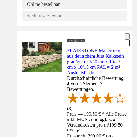
Online bestellbar
Nicht reservierbar
FLAIRSTONE Mauerstein
aus deutschem Jura Kalkstein
grau/gelb 25/50 cm x 15/25
cm x 10/15 cm PAL = 2 m²
Ansichtsfläche
Durchschnittliche Bewertung:
4 von 5 Sternen. 3
Bewertungen.
(
3
)
Preis — 199,50 € * Alle Preise
inkl. MwSt. und ggf. zzgl.
Versandkosten pro m²
199,50
€
*
/
m²
Entspricht 399,00 € pro