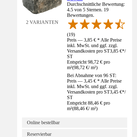
Durchschnittliche Bewertung:
4.5 von 5 Sternen. 19
Bewertungen.
2 VARIANTEN
(
19
)
Preis — 3,85 € * Alle Preise
inkl. MwSt. und ggf. zzgl.
Versandkosten pro ST
3,85 €
*
/
ST
Entspricht 98,72 € pro
m²
(
98,72 €
/
m²
)
Bei Abnahme von 96 ST:
Preis — 3,45 € * Alle Preise
inkl. MwSt. und ggf. zzgl.
Versandkosten pro ST
3,45 €
*
/
ST
Entspricht 88,46 € pro
m²
(
88,46 €
/
m²
)
Online bestellbar
Reservierbar