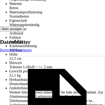
Material
Beton
Materialspezifizierung
Normalbeton
Eigenschaft
Witterungsbeständig
Grundfarbe
Mehr anzeigen
Anthrazit
Farbton
Datenblätter
Anthrazit
Kantenausführung
Bereich überspringen
Mit Fase
Höhe
12,5 cm
Hinweis
Toleranz LxBxH = +/- 5 mm
Gewicht pro Stück
12,1 kg
Herkunftsland
Deutschland
Anlieferhinweis
Weitere Informationen entnehmen Sie bitte dem Datenblatt. Zur
Abstimmung des Liefertermines bitte Handy- oder
Telefonnummer angeben, welche tagsüber erreichbar ist.,
Anlieferung erfolgt mit einem LKW, Angaben zu Hindernissen