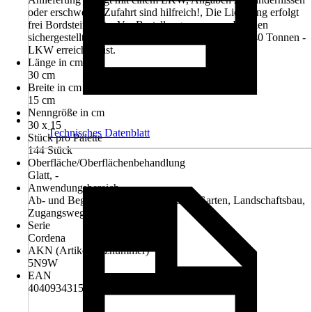
oder erschwerter Zufahrt sind hilfreich!, Die Lieferung erfolgt
frei Bordsteinkante, Vor Bestellung muss vom Kunden
sichergestellt sein, dass die Entladestelle mit einem 40 Tonnen -
LKW erreichbar ist.
Länge in cm
30 cm
Breite in cm
15 cm
Nenngröße in cm
30 x 15
Technisches Datenblatt
Stück pro Palette
144 Stück
Oberfläche/Oberflächenbehandlung
Glatt, -
Anwendungsbereich
Ab- und Begrenzung und Einfassung, Garten, Landschaftsbau,
Zugangsweg/Eingangsweg
Serie
Cordena
AKN (Artikelkurznummer)
5N9W
EAN
4040934315241