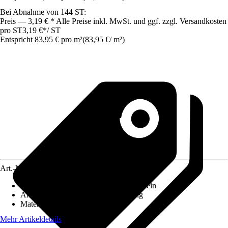
Bei Abnahme von 144 ST:
Preis — 3,19 € * Alle Preise inkl. MwSt. und ggf. zzgl. Versandkosten
pro ST
3,19 €
*
/
ST
Entspricht 83,95 € pro m²
(
83,95 €
/
m²
)
Art.-Nr.
12274570
Ausführung
:
Trockenmauerstein, Vollstein
Anwendung
:
Abgrenzung, Gestaltung
Material
:
Beton
Mehr Artikeldetails