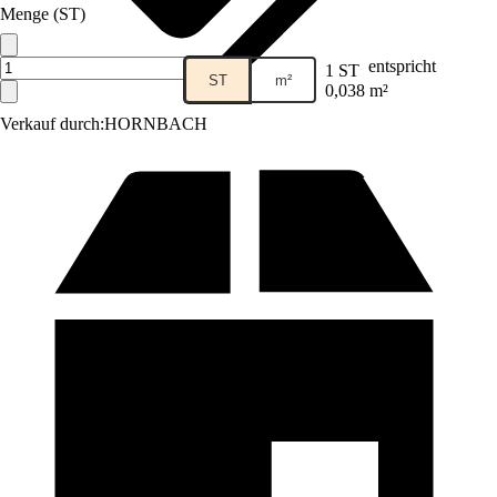
Menge (ST)
entspricht
1 ST
ST
m²
0,038 m²
Verkauf durch:
HORNBACH