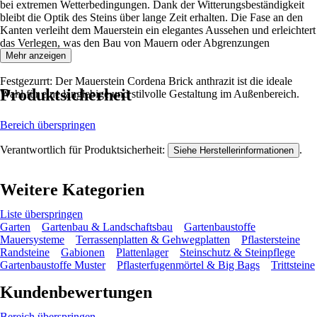
bei extremen Wetterbedingungen. Dank der Witterungsbeständigkeit
bleibt die Optik des Steins über lange Zeit erhalten. Die Fase an den
Kanten verleiht dem Mauerstein ein elegantes Aussehen und erleichtert
das Verlegen, was den Bau von Mauern oder Abgrenzungen
vereinfacht.
Mehr anzeigen
Festgezurrt: Der Mauerstein Cordena Brick anthrazit ist die ideale
Produktsicherheit
Wahl für eine langlebige und stilvolle Gestaltung im Außenbereich.
Bereich überspringen
Verantwortlich für Produktsicherheit:
.
Siehe Herstellerinformationen
Weitere Kategorien
Liste überspringen
Garten
Gartenbau & Landschaftsbau
Gartenbaustoffe
Mauersysteme
Terrassenplatten & Gehwegplatten
Pflastersteine
Randsteine
Gabionen
Plattenlager
Steinschutz & Steinpflege
Gartenbaustoffe Muster
Pflasterfugenmörtel & Big Bags
Trittsteine
Kundenbewertungen
Bereich überspringen