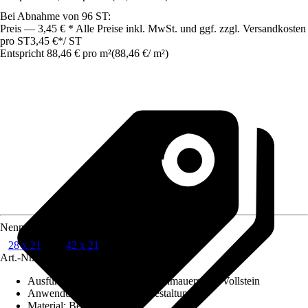
Bei Abnahme von 96 ST:
Preis — 3,45 € * Alle Preise inkl. MwSt. und ggf. zzgl. Versandkosten
pro ST
3,45 €
*
/
ST
Entspricht 88,46 € pro m²
(
88,46 €
/
m²
)
Nenngröße in cm
28 x 21
42 x 21
Art.-Nr.
6535209
Ausführung
:
Multistein, Trockenmauerstein, Vollstein
Anwendung
:
Abgrenzung, Gestaltung
Material
:
Beton