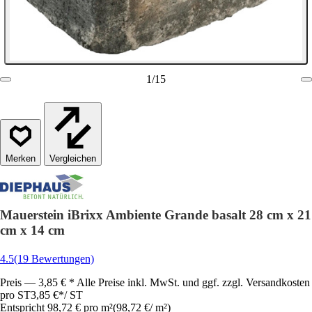
1
/
15
Vergleichen
Mauerstein iBrixx Ambiente Grande basalt 28 cm x 21
cm x 14 cm
4.5
(19 Bewertungen)
Preis — 3,85 € * Alle Preise inkl. MwSt. und ggf. zzgl. Versandkosten
pro ST
3,85 €
*
/
ST
Entspricht 98,72 € pro m²
(
98,72 €
/
m²
)