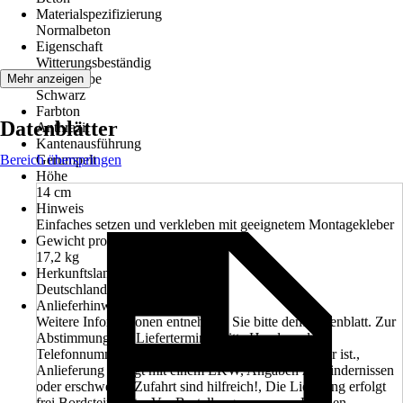
Materialspezifizierung
Normalbeton
Eigenschaft
Witterungsbeständig
Grundfarbe
Mehr anzeigen
Schwarz
Farbton
Datenblätter
Anthrazit
Kantenausführung
Bereich überspringen
Gerumpelt
Höhe
14 cm
Hinweis
Einfaches setzen und verkleben mit geeignetem Montagekleber
Gewicht pro Stück
17,2 kg
Herkunftsland
Deutschland
Anlieferhinweis
Weitere Informationen entnehmen Sie bitte dem Datenblatt. Zur
Abstimmung des Liefertermines bitte Handy- oder
Telefonnummer angeben, welche tagsüber erreichbar ist.,
Anlieferung erfolgt mit einem LKW, Angaben zu Hindernissen
oder erschwerter Zufahrt sind hilfreich!, Die Lieferung erfolgt
frei Bordsteinkante, Vor Bestellung muss vom Kunden