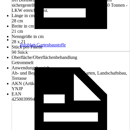
sichergestellt sein, dass die Entladestelle mit einem 40 Tonnen -
LKW erreichbar ist.
Länge in cm
28 cm
Breite in cm
21 cm
Nenngröße in cm
28 x 21
Infoblatt Gartenbaustoffe
Stück pro Palette
96 Stück
Oberfläche/Oberflächenbehandlung
Getrommelt
Anwendungsbereich
Ab- und Begrenzung und Einfassung, Garten, Landschaftsbau,
Terrasse
AKN (Artikelkurznummer)
YNJP
EAN
4250039994962