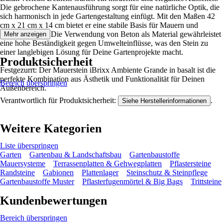
Die gebrochene Kantenausführung sorgt für eine natürliche Optik, die
sich harmonisch in jede Gartengestaltung einfügt. Mit den Maßen 42
cm x 21 cm x 14 cm bietet er eine stabile Basis für Mauern und
Abgrenzungen. Die Verwendung von Beton als Material gewährleistet
Mehr anzeigen
eine hohe Beständigkeit gegen Umwelteinflüsse, was den Stein zu
einer langlebigen Lösung für Deine Gartenprojekte macht.
Produktsicherheit
Festgezurrt: Der Mauerstein iBrixx Ambiente Grande in basalt ist die
perfekte Kombination aus Ästhetik und Funktionalität für Deinen
Bereich überspringen
Außenbereich.
Verantwortlich für Produktsicherheit:
.
Siehe Herstellerinformationen
Weitere Kategorien
Liste überspringen
Garten
Gartenbau & Landschaftsbau
Gartenbaustoffe
Mauersysteme
Terrassenplatten & Gehwegplatten
Pflastersteine
Randsteine
Gabionen
Plattenlager
Steinschutz & Steinpflege
Gartenbaustoffe Muster
Pflasterfugenmörtel & Big Bags
Trittsteine
Kundenbewertungen
Bereich überspringen