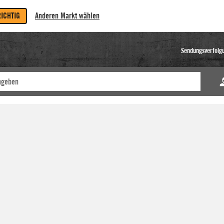
RICHTIG
Anderen Markt wählen
Sendungsverfolg