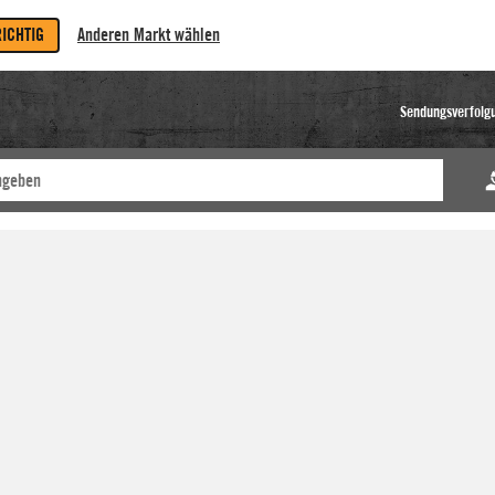
RICHTIG
Anderen Markt wählen
Sendungsverfolg