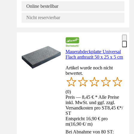
Online bestellbar
Nicht reservierbar
Mauerabdeckplatte Universal
Flach anthrazit 50 x 25 x 5 cm
Artikel wurde noch nicht
bewertet.
(
0
)
Preis — 8,45 € * Alle Preise
inkl. MwSt. und ggf. zzgl.
Versandkosten pro ST
8,45 €
*
/
ST
Entspricht 16,90 € pro
m
(
16,90 €
/
m
)
Bei Abnahme von 80 ST: