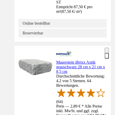
ST
Entspricht 87,50 € pro
m²
(
87,50 €
/
m²
)
Online bestellbar
Reservierbar
Mauerstein iBrixx Antik
grauschwarz 28 cm x 21 cm x
8,5 cm
Durchschnittliche Bewertung:
4.2 von 5 Sternen. 64
Bewertungen.
(
64
)
Preis — 2,89 € * Alle Preise
inkl. MwSt. und ggf. zzgl.