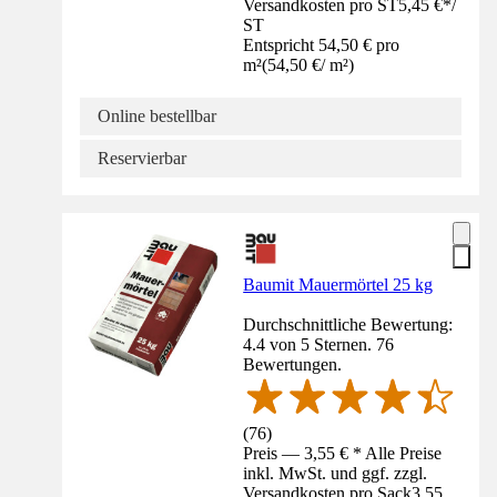
Versandkosten pro ST
5,45 €
*
/
ST
Entspricht 54,50 € pro
m²
(
54,50 €
/
m²
)
Online bestellbar
Reservierbar
Baumit Mauermörtel 25 kg
Durchschnittliche Bewertung:
4.4 von 5 Sternen. 76
Bewertungen.
(
76
)
Preis — 3,55 € * Alle Preise
inkl. MwSt. und ggf. zzgl.
Versandkosten pro Sack
3,55