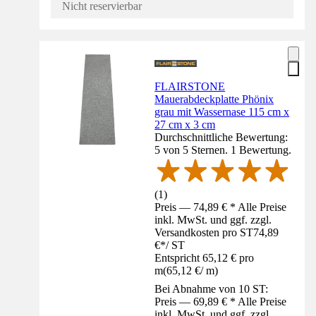
Nicht reservierbar
FLAIRSTONE
Mauerabdeckplatte Phönix
grau mit Wassernase 115 cm x
27 cm x 3 cm
Durchschnittliche Bewertung:
5 von 5 Sternen. 1 Bewertung.
(
1
)
Preis — 74,89 € * Alle Preise
inkl. MwSt. und ggf. zzgl.
Versandkosten pro ST
74,89
€
*
/
ST
Entspricht 65,12 € pro
m
(
65,12 €
/
m
)
Bei Abnahme von 10 ST:
Preis — 69,89 € * Alle Preise
inkl. MwSt. und ggf. zzgl.