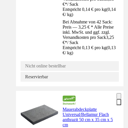
€
*
/
Sack
Entspricht 0,14 € pro kg
(
0,14
€
/
kg
)
Bei Abnahme von 42 Sack:
Preis — 3,25 € * Alle Preise
inkl. MwSt. und ggf. zzgl.
Versandkosten pro Sack
3,25
€
*
/
Sack
Entspricht 0,13 € pro kg
(
0,13
€
/
kg
)
Nicht online bestellbar
Reservierbar
Mauerabdeckplatte
Universal/Bellamur Flach
anthrazit 50 cm x 35 cm x 5
cm