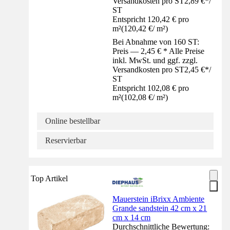
Versandkosten pro ST
2,89 €
*
/
ST
Entspricht 120,42 € pro
m²
(
120,42 €
/
m²
)
Bei Abnahme von 160 ST:
Preis — 2,45 € * Alle Preise
inkl. MwSt. und ggf. zzgl.
Versandkosten pro ST
2,45 €
*
/
ST
Entspricht 102,08 € pro
m²
(
102,08 €
/
m²
)
Online bestellbar
Reservierbar
Top Artikel
Mauerstein iBrixx Ambiente
Grande sandstein 42 cm x 21
cm x 14 cm
Durchschnittliche Bewertung: