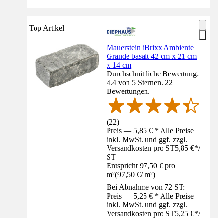
Top Artikel
Mauerstein iBrixx Ambiente
Grande basalt 42 cm x 21 cm
x 14 cm
Durchschnittliche Bewertung:
4.4 von 5 Sternen. 22
Bewertungen.
(
22
)
Preis — 5,85 € * Alle Preise
inkl. MwSt. und ggf. zzgl.
Versandkosten pro ST
5,85 €
*
/
ST
Entspricht 97,50 € pro
m²
(
97,50 €
/
m²
)
Bei Abnahme von 72 ST:
Preis — 5,25 € * Alle Preise
inkl. MwSt. und ggf. zzgl.
Versandkosten pro ST
5,25 €
*
/